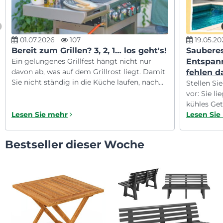
01.07.2026
107
19.05.20
Bereit zum Grillen? 3, 2, 1… los geht's!
Sauberes
Ein gelungenes Grillfest hängt nicht nur
Entspan
davon ab, was auf dem Grillrost liegt. Damit
fehlen d
Sie nicht ständig in die Küche laufen, nach
Stellen Si
einem Platz für Teller suchen oder
vor: Sie li
zusätzliche Stühle herbeiholen müssen,
kühles Get
lohnt es sich, den Garten so vorzubereiten,
Lesen Sie mehr
hochgelegt
Lesen Sie
dass alles reibungslos funktioniert.
mit erfris
Entdecken Sie mit uns, was Ihnen hilft, das
aus einem
Bestseller dieser Woche
Grillen ganz entspannt zu genießen!
kleiner Ur
Tipps insp
Pool wirkl
können. ☀️