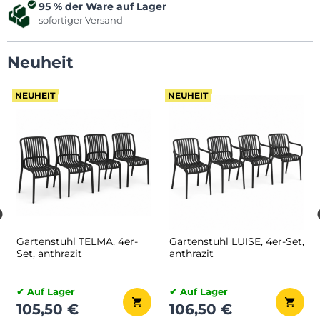
95 % der Ware auf Lager
sofortiger Versand
Neuheit
NEUHEIT
NEUHEIT
Set Samt-Kleiderbügel
Set Holzkleiderbügel
CHIC, rutschfest, 50 Stück,
SOHO, 20 Stück,
weiß
naturbraun
✔ Auf Lager
✔ Auf Lager
26,20 €
26,20 €