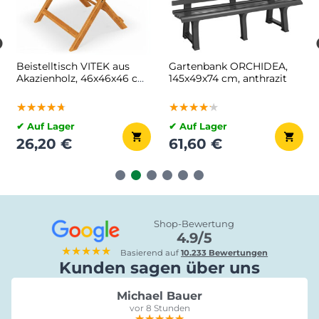
IDEA,
Holzregal ÖLAND,
Gartenkomposter -
razit
58x27x136 cm, 5
Compogreen 800 l,
Regalböden, braun
schwarz
★★★★★
★★★★★
★★★★★
★★★★★
★★★★★
★★★★★
✔ Auf Lager
✔ Auf Lager
34 €
68,20 €
Shop-Bewertung
4.9/5
★★★★★
Basierend auf
10.233 Bewertungen
Kunden sagen über uns
Michael Bauer
vor 8 Stunden
★★★★★
★★★★★
★★★★★