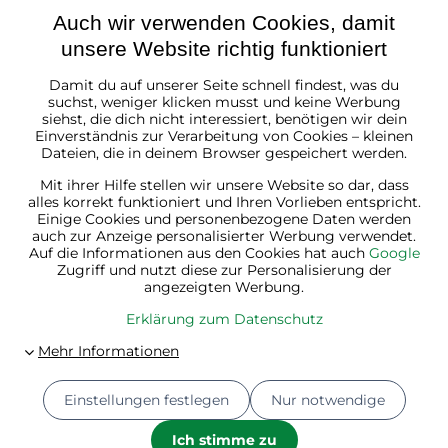
Auch wir verwenden Cookies, damit
unsere Website richtig funktioniert
Damit du auf unserer Seite schnell findest, was du
Österreich
suchst, weniger klicken musst und keine Werbung
siehst, die dich nicht interessiert, benötigen wir dein
Einverständnis zur Verarbeitung von Cookies – kleinen
Dateien, die in deinem Browser gespeichert werden.
Mit ihrer Hilfe stellen wir unsere Website so dar, dass
alles korrekt funktioniert und Ihren Vorlieben entspricht.
Einige Cookies und personenbezogene Daten werden
auch zur Anzeige personalisierter Werbung verwendet.
Auf die Informationen aus den Cookies hat auch
Google
Zugriff und nutzt diese zur Personalisierung der
angezeigten Werbung.
Erklärung zum Datenschutz
Einstellungen festlegen
Nur notwendige
© 2026
Jurhan.at 💚 | Alle Rechte vorbehalten
Datenschutz-Einstellungen
Erklärung zum Datenschutz
Ich stimme zu