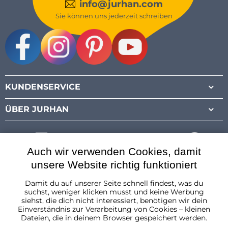
info@jurhan.com
Sie können uns jederzeit schreiben
Facebook
Instagram
Pinterest
Youtube
KUNDENSERVICE
ÜBER JURHAN
Auch wir verwenden Cookies, damit
unsere Website richtig funktioniert
Damit du auf unserer Seite schnell findest, was du
Österreich
suchst, weniger klicken musst und keine Werbung
siehst, die dich nicht interessiert, benötigen wir dein
Einverständnis zur Verarbeitung von Cookies – kleinen
Dateien, die in deinem Browser gespeichert werden.