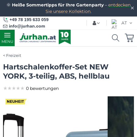
🌞
Heiße Sommertipps für Ihre Gartenparty
–
entdecken
✕
Sie unsere Kollektion.
+49 78 195 633 059
AT
info@jurhan.com
MENU
Freizeit
Hartschalenkoffer-Set NEW
YORK, 3-teilig, ABS, hellblau
★★★★★
★★★★★
★★★★★
0 bewertungen
NEUHEIT