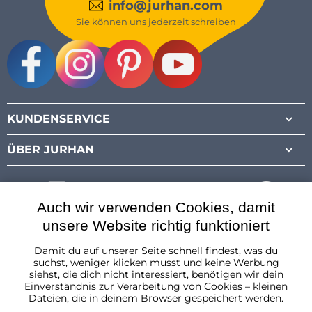
info@jurhan.com
Sie können uns jederzeit schreiben
Facebook
Instagram
Pinterest
Youtube
KUNDENSERVICE
ÜBER JURHAN
Auch wir verwenden Cookies, damit
unsere Website richtig funktioniert
Damit du auf unserer Seite schnell findest, was du
Österreich
suchst, weniger klicken musst und keine Werbung
siehst, die dich nicht interessiert, benötigen wir dein
Einverständnis zur Verarbeitung von Cookies – kleinen
Dateien, die in deinem Browser gespeichert werden.