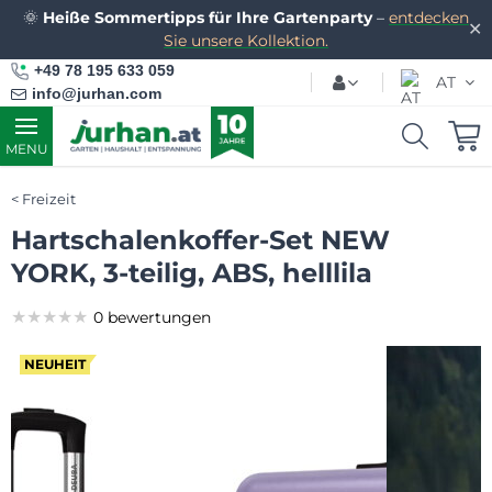
🌞
Heiße Sommertipps für Ihre Gartenparty
–
entdecken
✕
Sie unsere Kollektion.
+49 78 195 633 059
AT
info@jurhan.com
MENU
Freizeit
Hartschalenkoffer-Set NEW
YORK, 3-teilig, ABS, helllila
★★★★★
★★★★★
★★★★★
0 bewertungen
NEUHEIT