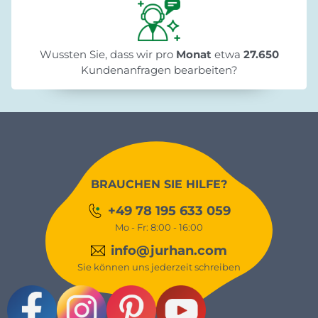
Wussten Sie, dass wir pro
Monat
etwa
27.650
Kundenanfragen bearbeiten?
BRAUCHEN SIE HILFE?
+49 78 195 633 059
Mo - Fr: 8:00 - 16:00
info@jurhan.com
Sie können uns jederzeit schreiben