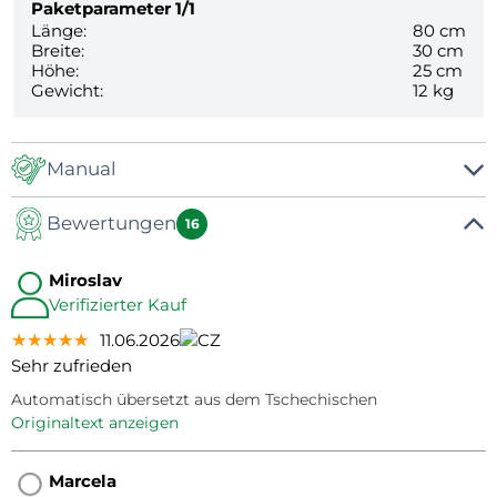
Paketparameter
1/1
Länge:
80 cm
Breite:
30 cm
Höhe:
25 cm
Gewicht:
12 kg
Manual
Bewertungen
Handbuch
16
Miroslav
Verifizierter Kauf
★★★★★
★★★★★
★★★★★
11.06.2026
Sehr zufrieden
Automatisch übersetzt aus dem Tschechischen
Originaltext anzeigen
Marcela