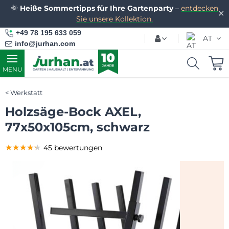
🌞
Heiße Sommertipps für Ihre Gartenparty
–
entdecken
✕
Sie unsere Kollektion.
+49 78 195 633 059
AT
info@jurhan.com
MENU
Werkstatt
Holzsäge-Bock AXEL,
77x50x105cm, schwarz
★★★★★
★★★★★
★★★★★
45 bewertungen