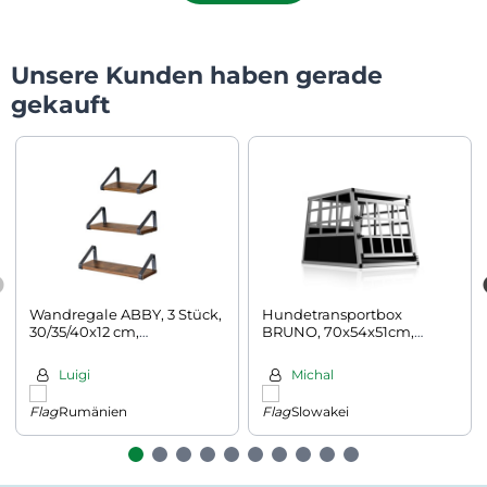
Unsere Kunden haben gerade
gekauft
Wandregale ABBY, 3 Stück,
Hundetransportbox
30/35/40x12 cm,
BRUNO, 70x54x51cm,
schwarz/braun
silber/schwarz
Luigi
Michal
Rumänien
Slowakei