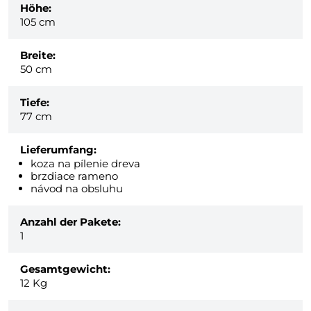
Höhe:
105 cm
Breite:
50 cm
Tiefe:
77 cm
Lieferumfang:
koza na pílenie dreva
brzdiace rameno
návod na obsluhu
Anzahl der Pakete:
1
Gesamtgewicht:
12
Kg