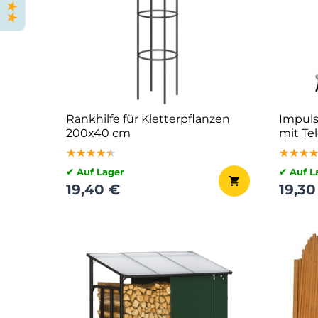
Rankhilfe für Kletterpflanzen
Impul
200x40 cm
mit Te
★★★★★
★★★★★
★★★★★
★★★
★★★
★★★
✔ Auf Lager
✔ Auf L
19,40 €
19,30