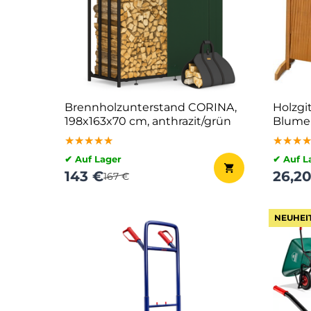
Brennholzunterstand CORINA,
Holzgi
198x163x70 cm, anthrazit/grün
Blumen
naturb
★★★★★
★★★★★
★★★★★
★★★
★★★
★★★
✔ Auf Lager
✔ Auf L
143 €
26,2
167 €
NEUHEI