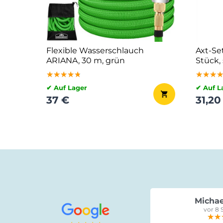
Flexible Wasserschlauch
Axt-Se
ARIANA, 30 m, grün
Stück,
★★★★★
★★★★★
★★★★★
★★★
★★★
★★★
✔ Auf Lager
✔ Auf L
37 €
31,20
Michae
vor 8 
★★
★★
★★