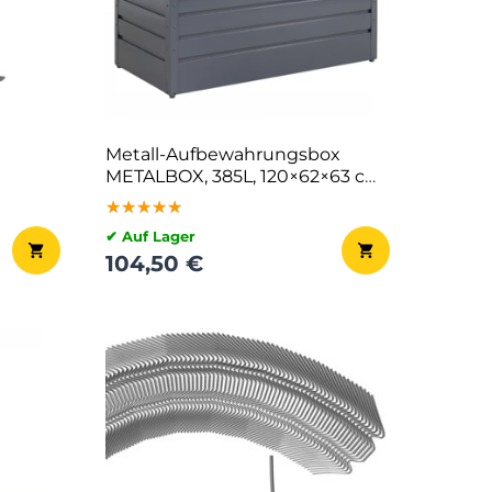
Metall-Aufbewahrungsbox
METALBOX, 385L, 120×62×63 cm,
anthrazit
★★★★★
★★★★★
★★★★★
✔ Auf Lager
104,50 €