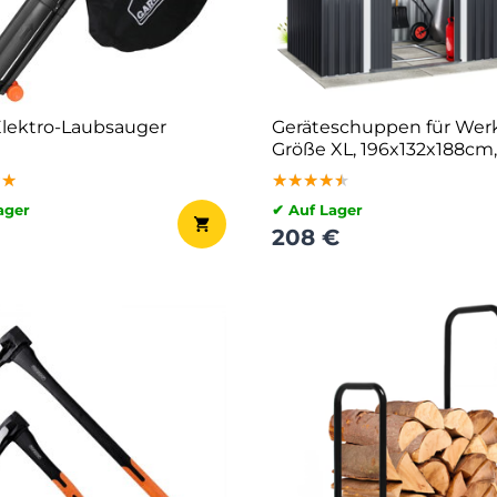
 Elektro-Laubsauger
Geräteschuppen für Wer
Größe XL, 196x132x188cm,
anthrazit
★★
★★
★★
★★★★★
★★★★★
★★★★★
ager
✔ Auf Lager
208 €