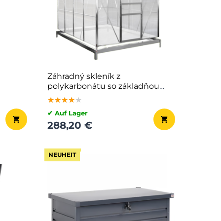
Záhradný skleník z
polykarbonátu so základňou
M4, 250x190x195cm,
★★★★★
★★★★★
★★★★★
transparentná
✔ Auf Lager
288,20 €
NEUHEIT