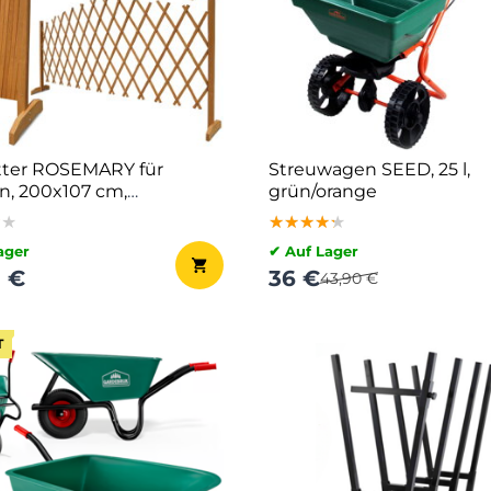
tter ROSEMARY für
Streuwagen SEED, 25 l,
, 200x107 cm,
grün/orange
raun
★★
★★
★★
★★★★★
★★★★★
★★★★★
ager
✔ Auf Lager
0 €
36 €
43,90 €
T