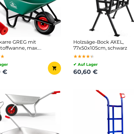
karre GREG mit
Holzsäge-Bock AXEL,
toffwanne, max.
77x50x105cm, schwarz
50kg, grün/schwarz
★★
★★
★★
★★★★★
★★★★★
★★★★★
ager
✔ Auf Lager
0 €
60,60 €