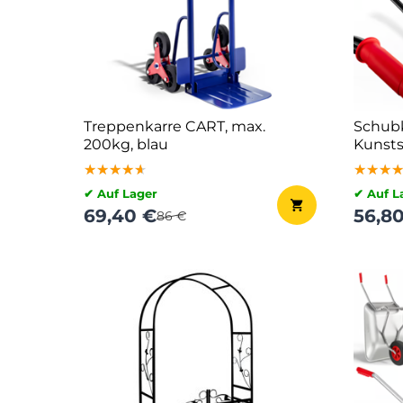
Treppenkarre CART, max.
Schub
200kg, blau
Kunsts
100l/2
★★★★★
★★★★★
★★★★★
★★★
★★★
★★★
✔ Auf Lager
✔ Auf L
69,40 €
56,8
86 €