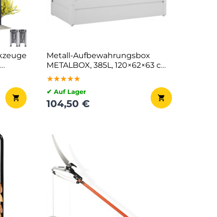
kzeuge
Metall-Aufbewahrungsbox
METALBOX, 385L, 120×62×63 cm,
grau
★★★★★
★★★★★
★★★★★
✔ Auf Lager
104,50 €