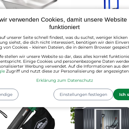
wir verwenden Cookies, damit unsere Website r
funktioniert
arre LARRY verzinkt,
Klappbare Sackkarre CAR
uf unserer Seite schnell findest, was du suchst, weniger klicke
ng siehst, die dich nicht interessiert, benötigen wir dein Einver
pazität 80 l/100 kg,
200 kg, blau
g von Cookies – kleinen Dateien, die in deinem Browser gespeic
/schwarz
★★
★★
★★
★★★★★
★★★★★
★★★★★
lfe stellen wir unsere Website so dar, dass alles korrekt funktioni
ager
✔ Auf Lager
 entspricht. Einige Cookies und personenbezogene Daten werde
 €
50,80 €
64,40 €
sonalisierter Werbung verwendet. Auf die Informationen aus den
le
Zugriff und nutzt diese zur Personalisierung der angezeigte
Erklärung zum Datenschutz
NEUHEIT
endige
Einstellungen festlegen
Ich 