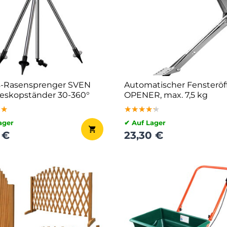
s-Rasensprenger SVEN
Automatischer Fensteröf
leskopständer 30-360°
OPENER, max. 7,5 kg
★★
★★
★★
★★★★★
★★★★★
★★★★★
ager
✔ Auf Lager
 €
23,30 €