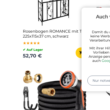
Auch 
Rosenbogen ROMANCE mit Tor,
Schubk
Damit du a
keine Werbu
225x115x37 cm, schwarz
max. Ka
Verarbeitun
silber
★★★★★
★★★★★
★★★★★
★★★
★★★
★★★
Mit ihrer Hi
✔ Auf Lager
✔ Auf L
Vorlieben
52,70 €
37,90
Anzeige per
auch
Goog
Nur notw