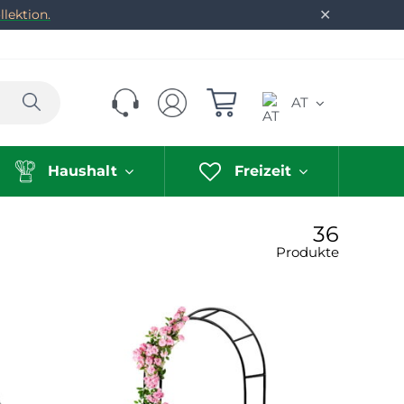
✕
lektion.
Suchen
AT
Haushalt
Freizeit
36
Produkte