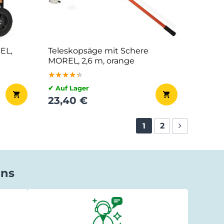
EL,
Teleskopsäge mit Schere
MOREL, 2,6 m, orange
★★★★★
★★★★★
★★★★★
✔ Auf Lager
23,40 €
2
1
uns
Miodrag Peric
vor 1 Tag
★★★★★
★★★★★
★★★★★