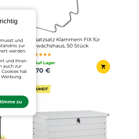
ichtig
T, max.
Ersatzsatz Klammern FIX für
n musst und
ständnis zur
Gewächshaus, 50 Stück
hert werden.
★★★★★
★★★★★
★★★★★
ert und Ihren
✔ Auf Lager
n auch zur
9,70 €
 Cookies hat
n Werbung.
NEUHEIT
stimme zu