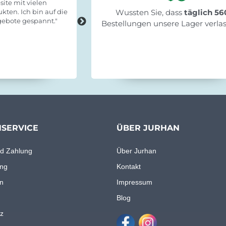
ite mit vielen
"Schnelle Lieferung, leicht zum
kten. Ich bin auf die
Wussten Sie, dass
Fertigstellen und stabil!"
täglich 56
ebote gespannt."
Bestellungen unsere Lager verla
SERVICE
ÜBER JURHAN
d Zahlung
Über Jurhan
ng
Kontakt
n
Impressum
Blog
z