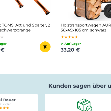
t TOMS, Axt und Spalter, 2
Holztransportwagen AUR
 schwarz/orange
56x45x105 cm, schwarz
★★
★★
★★
★★★★★
★★★★★
★★★★★
ager
✔ Auf Lager
 €
33,20 €
Kunden sagen über 
l Bauer
Gabriele Saxa
Stunden
vor 15 Stunden
★★★
★★★
★★★
★★★★★
★★★★★
★★★★★