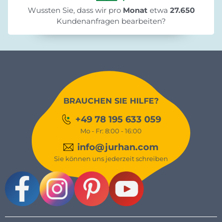
Wussten Sie, dass wir pro
Monat
etwa
27.650
Kundenanfragen bearbeiten?
BRAUCHEN SIE HILFE?
+49 78 195 633 059
Mo - Fr: 8:00 - 16:00
info@jurhan.com
Sie können uns jederzeit schreiben
Facebook
Instagram
Pinterest
Youtube