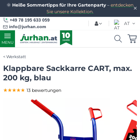
🌞
Heiße Sommertipps für Ihre Gartenparty
–
entdecken
✕
Sie unsere Kollektion.
+49 78 195 633 059
AT
info@jurhan.com
MENU
Werkstatt
Klappbare Sackkarre CART, max.
200 kg, blau
★★★★★
★★★★★
★★★★★
13 bewertungen