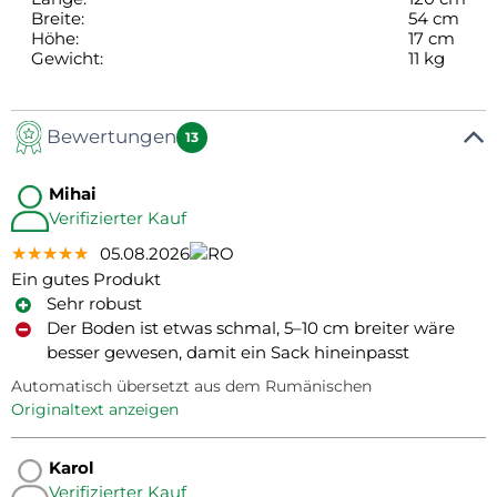
Breite:
54 cm
Höhe:
17 cm
Gewicht:
11 kg
Bewertungen
13
Mihai
Verifizierter Kauf
★★★★★
★★★★★
★★★★★
05.08.2026
Ein gutes Produkt
Sehr robust
Der Boden ist etwas schmal, 5–10 cm breiter wäre
besser gewesen, damit ein Sack hineinpasst
Automatisch übersetzt aus dem Rumänischen
Originaltext anzeigen
Karol
Verifizierter Kauf