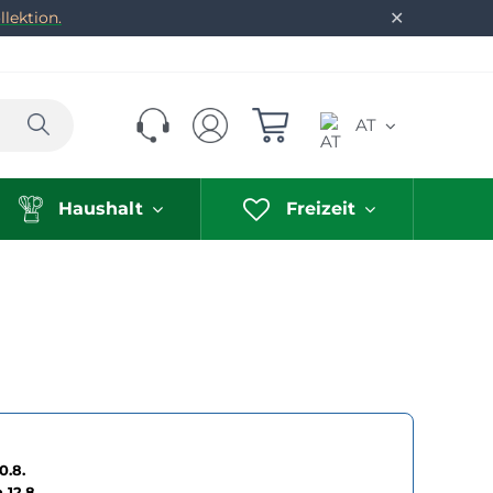
✕
lektion.
Suchen
AT
Haushalt
Freizeit
0.8.
h
12.8.