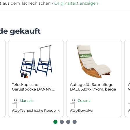
t aus dem Tschechischen
Originaltext anzeigen
de gekauft
Teleskopische
Auflage für Saunaliege
Gerüstböcke DANNY,
BALI, 58x7x177cm, beige
2er-Set, max. 200 kg,
69x57x81-130 cm,
Marcela
Zuzana
silber/blau
Tschechische Republik
Slowakei