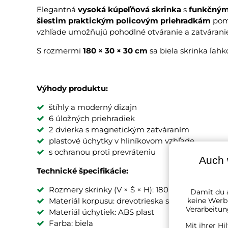
Elegantná
vysoká kúpeľňová skrinka
s
funkčným
šiestim praktickým policovým priehradkám
pomá
vzhľade umožňujú pohodlné otváranie a zatvárani
S rozmermi
180 × 30 × 30 cm
sa biela skrinka ľahk
Výhody produktu:
štíhly a moderný dizajn
6 úložných priehradiek
2 dvierka s magnetickým zatváraním
plastové úchytky v hliníkovom vzhľade
s ochranou proti prevráteniu
Auch 
Technické špecifikácie:
Rozmery skrinky (V × Š × H): 180 × 30 × 30 cm
Damit du a
keine Werbu
Materiál korpusu: drevotrieska s melamínový
Verarbeitun
Materiál úchytiek: ABS plast
Farba: biela
Mit ihrer Hi