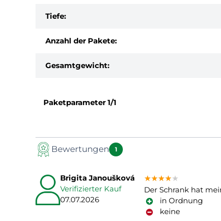
Tiefe:
Anzahl der Pakete:
Gesamtgewicht:
Paketparameter
1/1
Bewertungen
1
Brigita Janoušková
★★★★★
★★★★★
★★★★★
Verifizierter Kauf
Der Schrank hat mei
07.07.2026
in Ordnung
keine