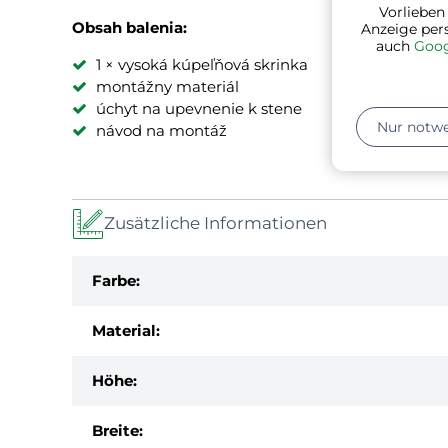
Vorlieben
Obsah balenia:
Anzeige per
auch
Goog
1 × vysoká kúpeľňová skrinka
montážny materiál
úchyt na upevnenie k stene
Nur notw
návod na montáž
Zusätzliche Informationen
Farbe:
Material:
Höhe:
Breite: