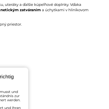
, uteráky a ďalšie kúpeľňové doplnky. Vďaka
gnetickým zatváraním
a úchytkami v hliníkovom
pný priestor.
ichtig
n musst und
ständnis zur
hert werden.
ert und Ihren