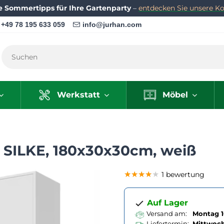
e Sommertipps für Ihre Gartenparty
–
entdecken Sie unsere Kol
+49 78 195 633 059
info@jurhan.com
Werkstatt
Möbel
SILKE, 180x30x30cm, weiß
★★★★★
★★★★★
★★★★★
1 bewertung
Auf Lager
Versand am:
Montag 1
Liefertermin:
Mittwoc