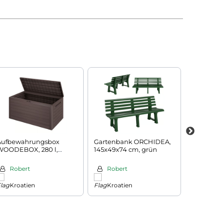
Aufbewahrungsbox
Gartenbank ORCHIDEA,
Stapelb
WOODEBOX, 280 l,
145x49x74 cm, grün
TUBE, 1
120x46x57 cm,
45x30x1
dunkelbraun
Robert
Robert
Zuz
Kroatien
Kroatien
Slow