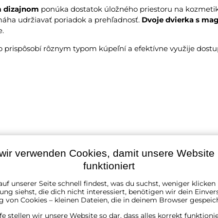
 dizajnom
ponúka dostatok úložného priestoru na kozmetiku
ha udržiavať poriadok a prehľadnosť.
Dvoje dvierka s ma
e.
o prispôsobí rôznym typom kúpeľní a efektívne využije dostu
wir verwenden Cookies, damit unsere Website r
funktioniert
uf unserer Seite schnell findest, was du suchst, weniger klicke
ng siehst, die dich nicht interessiert, benötigen wir dein Einver
m povrchom
g von Cookies – kleinen Dateien, die in deinem Browser gespeic
lfe stellen wir unsere Website so dar, dass alles korrekt funktioni