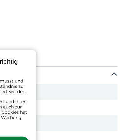
ichtig
n musst und
ständnis zur
hert werden.
ert und Ihren
n auch zur
 Cookies hat
n Werbung.