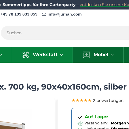
e Sommertipps für Ihre Gartenparty
–
entdecken Sie unsere Kol
+49 78 195 633 059
info@jurhan.com
Werkstatt
Möbel
. 700 kg, 90x40x160cm, silber
★★★★★
★★★★★
★★★★★
2 bewertungen
Auf Lager
Versand am:
Morgen 7
Liefertermin:
Dienstag