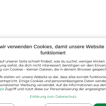
wir verwenden Cookies, damit unsere Website r
funktioniert
uf unserer Seite schnell findest, was du suchst, weniger klicke
ng siehst, die dich nicht interessiert, benötigen wir dein Einver
g von Cookies – kleinen Dateien, die in deinem Browser gespeic
silber
lfe stellen wir unsere Website so dar, dass alles korrekt funktioni
 entspricht. Einige Cookies und personenbezogene Daten werde
Holz, Stahl
sonalisierter Werbung verwendet. Auf die Informationen aus den
le
Zugriff und nutzt diese zur Personalisierung der angezeigte
160 cm
Erklärung zum Datenschutz
90 cm