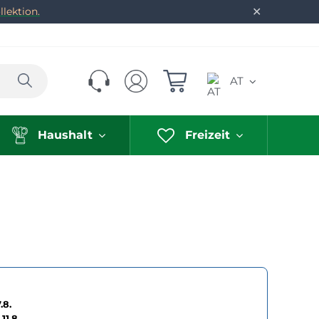
✕
lektion.
Suchen
AT
Haushalt
Freizeit
.8.
11.8.