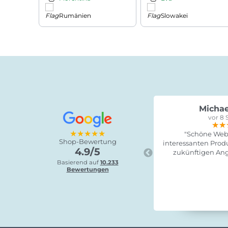
Rumänien
Slowakei
Michae
vor 8 
★★
★★
★★
★★★★★
"Schöne Webs
Shop-Bewertung
interessanten Produ
4.9/5
zukünftigen Ang
Basierend auf
10.233
Bewertungen