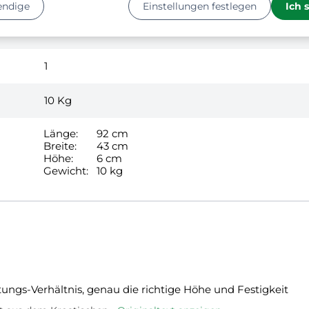
endige
Einstellungen festlegen
Ich 
40 cm
1
10
Kg
Länge:
92 cm
Breite:
43 cm
Höhe:
6 cm
Gewicht:
10 kg
tungs-Verhältnis, genau die richtige Höhe und Festigkeit