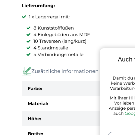
Lieferumfang:
1 x Lagerregal mit:
8 Kunststofffüßen
4 Einlegeböden aus MDF
10 Traversen (lang/kurz)
4 Standmetalle
4 Verbindungsmetalle
Auch 
Zusätzliche Informationen
Damit du a
keine Werbu
Verarbeitun
Farbe:
Mit ihrer Hi
Vorlieben
Material:
Anzeige per
auch
Goog
Höhe:
Breite: