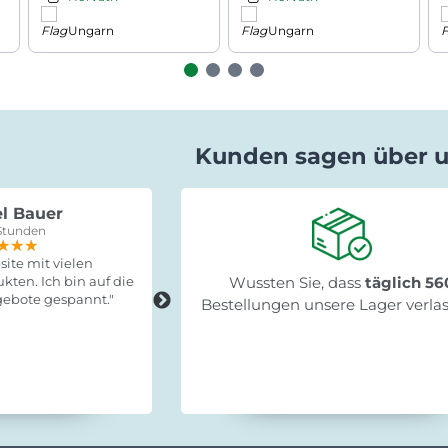
Ungarn
Ungarn
Kunden sagen über 
l Bauer
Gabriele Saxa
Stunden
vor 15 Stunden
★★★
★★★
★★★
★★★★★
★★★★★
★★★★★
ite mit vielen
"Schnelle Lieferung, leicht zum
kten. Ich bin auf die
Wussten Sie, dass
Fertigstellen und stabil!"
täglich 56
ebote gespannt."
Bestellungen unsere Lager verla