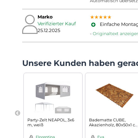
Automatisch übersetz
Marko
★★★★★
★★★★★
★★★★★
Verifizierter Kauf
Einfache Montag
25.12.2025
Originaltext anzeige
Unsere Kunden haben gera
Party-Zelt NEAPOL, 3x6
Badematte CUBE,
m, weiß
Akazienholz, 80x50x1 c
braun
Florentina
Eva