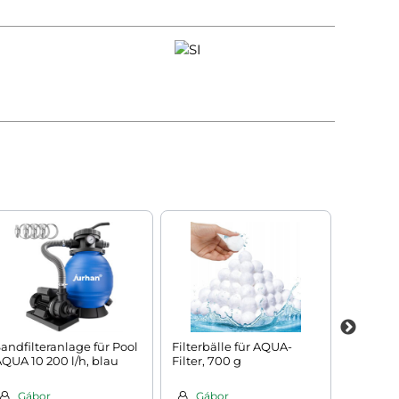
andfilteranlage für Pool
Filterbälle für AQUA-
Mülltre
QUA 10 200 l/h, blau
Filter, 700 g
24 l (3x8 
Gábor
Gábor
Barb