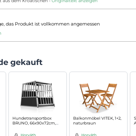
t aus dem Kroatischen
Originaltext anzeigen
e, das Produkt ist vollkommen angemessen
n
de gekauft
Hundetransportbox
Balkonmöbel VITEK, 1+2,
S
m,
BRUNO, 66x90x72cm,
naturbraun
A
silber/schwarz
Horváth
Horváth