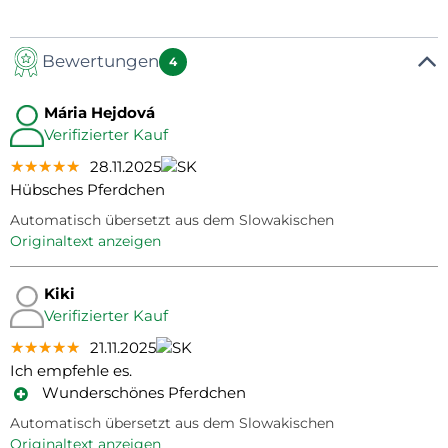
Bewertungen
4
Mária Hejdová
Verifizierter Kauf
★★★★★
★★★★★
★★★★★
28.11.2025
Hübsches Pferdchen
Automatisch übersetzt aus dem Slowakischen
Originaltext anzeigen
Kiki
Verifizierter Kauf
★★★★★
★★★★★
★★★★★
21.11.2025
Ich empfehle es.
Wunderschönes Pferdchen
Automatisch übersetzt aus dem Slowakischen
Originaltext anzeigen