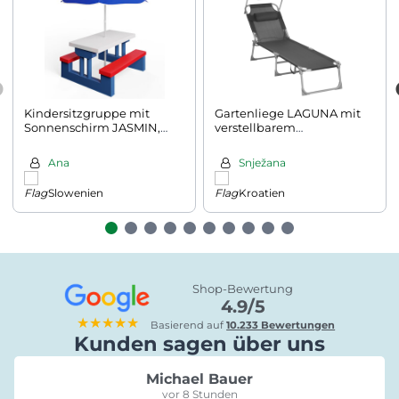
Kindersitzgruppe mit
Gartenliege LAGUNA mit
Sonnenschirm JASMIN,
verstellbarem
67x78,5x42,5cm,
Sonnendach, 193x53x29cm,
blau/weiß/rot
dunkelgrau
Ana
Snježana
Slowenien
Kroatien
Shop-Bewertung
4.9/5
★★★★★
Basierend auf
10.233 Bewertungen
Kunden sagen über uns
Michael Bauer
vor 8 Stunden