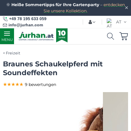
🌞
Heiße Sommertipps für Ihre Gartenparty
–
entdecken
✕
Sie unsere Kollektion.
+49 78 195 633 059
AT
info@jurhan.com
MENU
Freizeit
Braunes Schaukelpferd mit
Soundeffekten
★★★★★
★★★★★
★★★★★
9 bewertungen