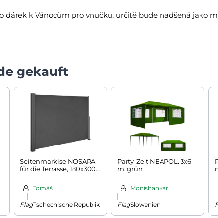
to dárek k Vánocům pro vnučku, určitě bude nadšená jako m
de gekauft
Seitenmarkise NOSARA
Party-Zelt NEAPOL, 3x6
P
für die Terrasse, 180x300
m, grün
cm, anthrazit
Tomáš
Monishankar
Tschechische Republik
Slowenien