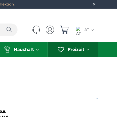
✕
lektion.
Suchen
AT
Haushalt
Freizeit
0.8.
h
12.8.