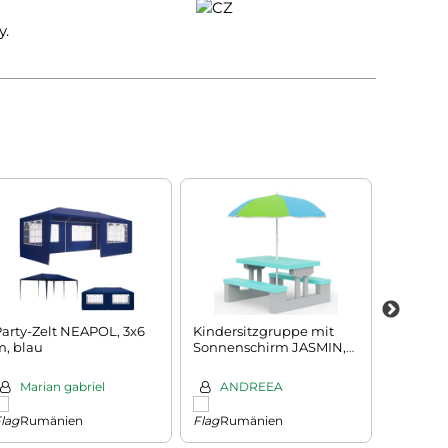
y.
arty-Zelt NEAPOL, 3x6
Kindersitzgruppe mit
Hundetr
m, blau
Sonnenschirm JASMIN,
BRUNO,
67x78,5x42,5cm,
silber/s
grau/mint
Marian gabriel
ANDREEA
Yas
Rumänien
Rumänien
Rum