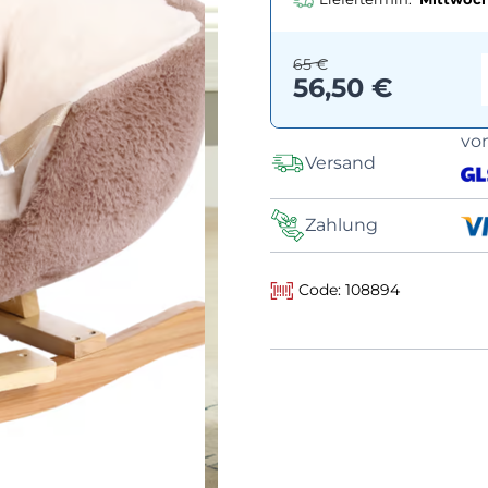
65 €
56,50 €
vo
Versand
Zahlung
Code: 108894