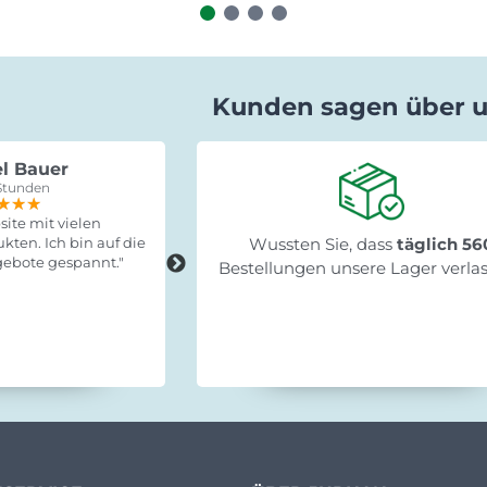
Kunden sagen über 
l Bauer
Gabriele Saxa
Stunden
vor 15 Stunden
★★★
★★★
★★★
★★★★★
★★★★★
★★★★★
ite mit vielen
"Schnelle Lieferung, leicht zum
kten. Ich bin auf die
Wussten Sie, dass
Fertigstellen und stabil!"
täglich 56
ebote gespannt."
Bestellungen unsere Lager verla