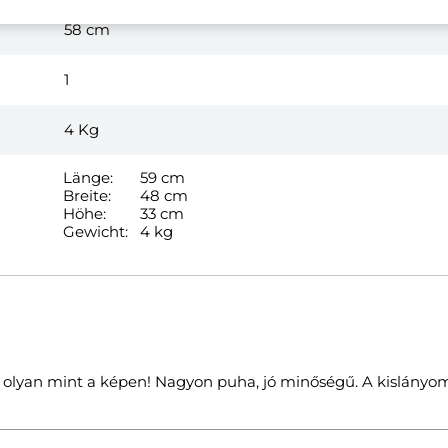
58 cm
1
4
Kg
Länge:
59 cm
Breite:
48 cm
Höhe:
33 cm
Gewicht:
4 kg
 olyan mint a képen! Nagyon puha, jó minőségű. A kislányo