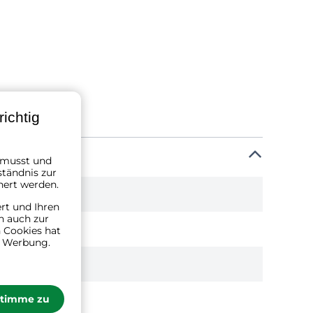
ichtig
n musst und
ständnis zur
hert werden.
ert und Ihren
n auch zur
 Cookies hat
n Werbung.
stimme zu