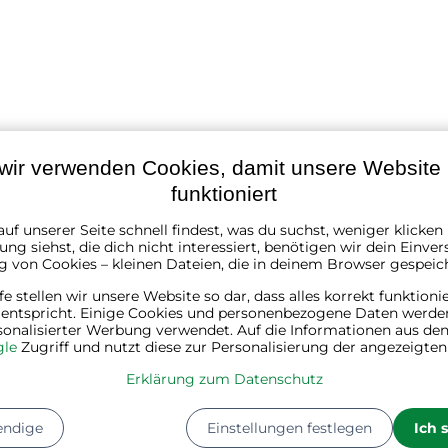
wir verwenden Cookies, damit unsere Website r
funktioniert
uf unserer Seite schnell findest, was du suchst, weniger klicke
ng siehst, die dich nicht interessiert, benötigen wir dein Einver
g von Cookies – kleinen Dateien, die in deinem Browser gespeic
braun
lfe stellen wir unsere Website so dar, dass alles korrekt funktioni
 entspricht. Einige Cookies und personenbezogene Daten werde
Holz, Textil
sonalisierter Werbung verwendet. Auf die Informationen aus den
le
Zugriff und nutzt diese zur Personalisierung der angezeigte
53 cm
Erklärung zum Datenschutz
35 cm
endige
Einstellungen festlegen
Ich 