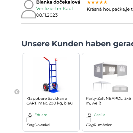
Blanka dočekalová
★★★★★
★★★★★
★★★★★
Verifizierter Kauf
Krásná houpačka,je 
08.11.2023
Unsere Kunden haben gera
Klappbare Sackkarre
Party-Zelt NEAPOL, 3x6
CART, max. 200 kg, blau
m, weiß
Eduard
Cecilia
Slowakei
Rumänien