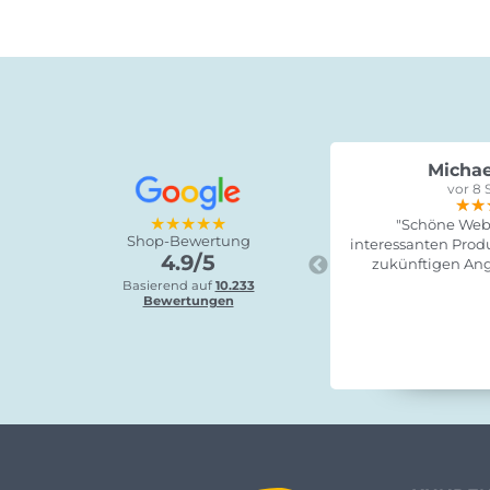
Michae
vor 8 
★★
★★
★★
★★★★★
"Schöne Webs
Shop-Bewertung
interessanten Produ
4.9/5
zukünftigen Ang
Basierend auf
10.233
Bewertungen