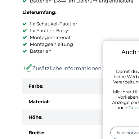
Batterien: LR44 (im Lieferumfang enthalten)
Lieferumfang:
1 x Schaukel-Faultier
1 x Faultier-Baby
Montagematerial
Montageanleitung
Batterien
Auch 
Zusätzliche Informationen
Damit du a
keine Werbu
Verarbeitun
Farbe:
Mit ihrer Hi
Vorlieben
Material:
Anzeige per
auch
Goog
Höhe:
Breite:
Nur notw