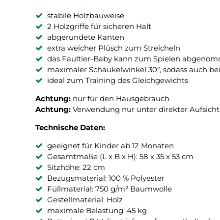
stabile Holzbauweise
2 Holzgriffe für sicheren Halt
abgerundete Kanten
extra weicher Plüsch zum Streicheln
das Faultier-Baby kann zum Spielen abgeno
maximaler Schaukelwinkel 30°, sodass auch bei
ideal zum Training des Gleichgewichts
Achtung:
nur für den Hausgebrauch
Achtung:
Verwendung nur unter direkter Aufsich
Technische Daten:
geeignet für Kinder ab 12 Monaten
Gesamtmaße (L x B x H): 58 x 35 x 53 cm
Sitzhöhe: 22 cm
Bezugsmaterial: 100 % Polyester
Füllmaterial: 750 g/m² Baumwolle
Gestellmaterial: Holz
maximale Belastung: 45 kg