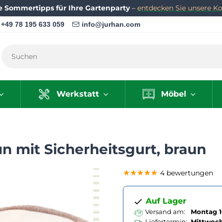
e Sommertipps für Ihre Gartenparty
–
entdecken Sie unsere Kol
+49 78 195 633 059
info@jurhan.com
Werkstatt
Möbel
un mit Sicherheitsgurt, braun
★★★★★
★★★★★
★★★★★
4 bewertungen
Auf Lager
Versand am:
Montag 1
Liefertermin:
Mittwoc