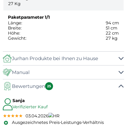
27
Kg
Paketparameter
1/1
Länge:
94 cm
Breite:
51 cm
Höhe:
22 cm
Gewicht:
27 kg
Jurhan Produkte bei Ihnen zu Hause
Manual
Bewertungen
Manual
25
Sanja
Verifizierter Kauf
★★★★★
★★★★★
★★★★★
03.04.2026
Ausgezeichnetes Preis‑Leistungs‑Verhältnis