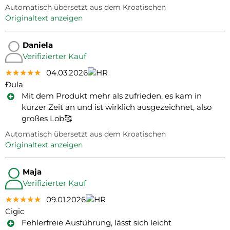
Automatisch übersetzt aus dem Kroatischen
Originaltext anzeigen
Daniela
Verifizierter Kauf
★★★★★
★★★★★
★★★★★
04.03.2026
Đula
Mit dem Produkt mehr als zufrieden, es kam in
kurzer Zeit an und ist wirklich ausgezeichnet, also
großes Lob🥰
Automatisch übersetzt aus dem Kroatischen
Originaltext anzeigen
Maja
Verifizierter Kauf
★★★★★
★★★★★
★★★★★
09.01.2026
Cigic
Fehlerfreie Ausführung, lässt sich leicht