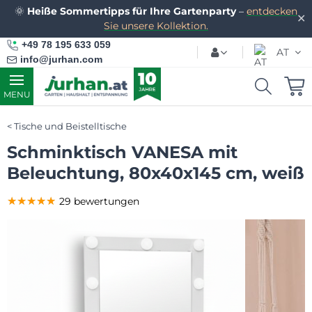
🌞
Heiße Sommertipps für Ihre Gartenparty
–
entdecken
✕
Sie unsere Kollektion.
+49 78 195 633 059
AT
info@jurhan.com
MENU
Tische und Beistelltische
Schminktisch VANESA mit
Beleuchtung, 80x40x145 cm, weiß
★★★★★
★★★★★
★★★★★
29 bewertungen