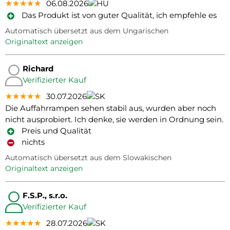
★★★★★
★★★★★
★★★★★
06.08.2026
Das Produkt ist von guter Qualität, ich empfehle es
Automatisch übersetzt aus dem Ungarischen
Originaltext anzeigen
Richard
Verifizierter Kauf
★★★★★
★★★★★
★★★★★
30.07.2026
Die Auffahrrampen sehen stabil aus, wurden aber noch
nicht ausprobiert. Ich denke, sie werden in Ordnung sein.
Preis und Qualität
nichts
Automatisch übersetzt aus dem Slowakischen
Originaltext anzeigen
F.S.P., s.r.o.
Verifizierter Kauf
★★★★★
★★★★★
★★★★★
28.07.2026