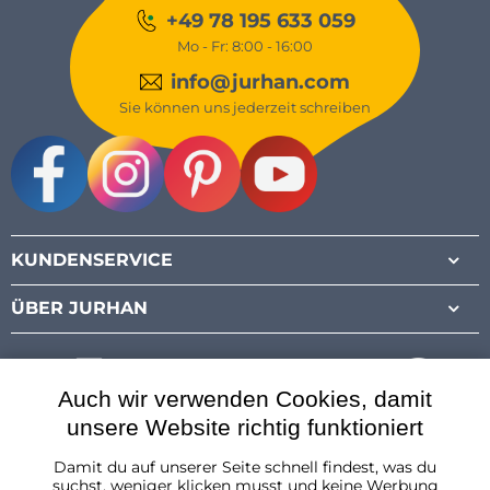
+49 78 195 633 059
Mo - Fr: 8:00 - 16:00
info@jurhan.com
Sie können uns jederzeit schreiben
Facebook
Instagram
Pinterest
Youtube
KUNDENSERVICE
ÜBER JURHAN
Auch wir verwenden Cookies, damit
unsere Website richtig funktioniert
Damit du auf unserer Seite schnell findest, was du
Österreich
suchst, weniger klicken musst und keine Werbung