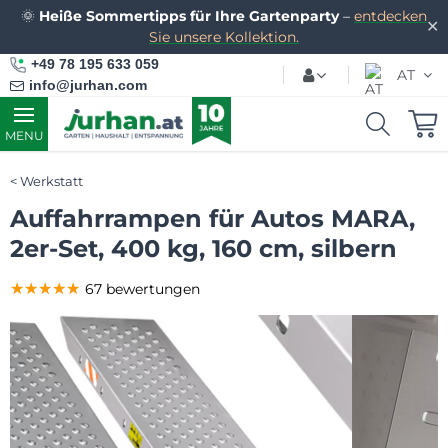
🌞
Heiße Sommertipps für Ihre Gartenparty
–
entdecken
✕
Sie unsere Kollektion.
+49 78 195 633 059
AT
info@jurhan.com
MENU
Werkstatt
Auffahrrampen für Autos MARA,
2er-Set, 400 kg, 160 cm, silbern
★★★★★
★★★★★
★★★★★
67 bewertungen