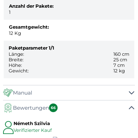
Anzahl der Pakete:
1
Gesamtgewicht:
12
Kg
Paketparameter
1/1
Länge:
160 cm
Breite:
25 cm
Höhe:
7 cm
Gewicht:
12 kg
Manual
Bewertungen
Manual
66
Németh Szilvia
Verifizierter Kauf