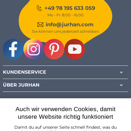
+49 78 195 633 059
Mo - Fr: 8:00 - 16:00
info@jurhan.com
Sie können uns jederzeit schreiben
Facebook
Instagram
Pinterest
Youtube
KUNDENSERVICE
ÜBER JURHAN
Auch wir verwenden Cookies, damit
unsere Website richtig funktioniert
Damit du auf unserer Seite schnell findest, was du
Österreich