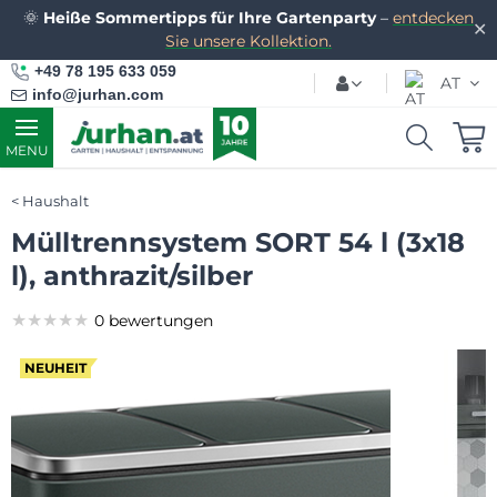
🌞
Heiße Sommertipps für Ihre Gartenparty
–
entdecken
✕
Sie unsere Kollektion.
+49 78 195 633 059
AT
info@jurhan.com
MENU
Haushalt
Mülltrennsystem SORT 54 l (3x18
l), anthrazit/silber
★★★★★
★★★★★
★★★★★
0 bewertungen
NEUHEIT