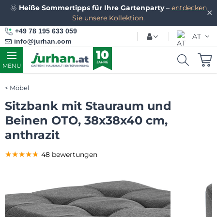
🌞
Heiße Sommertipps für Ihre Gartenparty
–
entdecken
✕
Sie unsere Kollektion.
+49 78 195 633 059
AT
info@jurhan.com
MENU
Möbel
Sitzbank mit Stauraum und
Beinen OTO, 38x38x40 cm,
anthrazit
★★★★★
★★★★★
★★★★★
48 bewertungen