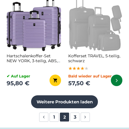
Hartschalenkoffer-Set
Kofferset TRAVEL, 5-teilig,
NEW YORK, 3-teilig, ABS,
schwarz
helllila
★★★★★
★★★★★
★★★★★
✔ Auf Lager
Bald wieder auf Lager
95,80 €
57,50 €
Weitere Produkten laden
1
3
2