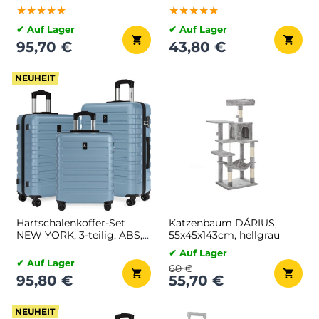
COLETTE, 45x50 cm,
★★★★★
★★★★★
★★★★★
★★★★★
★★★★★
★★★★★
grau/weiß
✔ Auf Lager
✔ Auf Lager
95,70 €
43,80 €
NEUHEIT
Hartschalenkoffer-Set
Katzenbaum DÁRIUS,
NEW YORK, 3-teilig, ABS,
55x45x143cm, hellgrau
hellblau
✔ Auf Lager
✔ Auf Lager
60 €
95,80 €
55,70 €
NEUHEIT