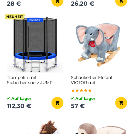
28 €
26,20 €
NEUHEIT
Trampolin mit
Schaukeltier Elefant
Sicherheitsnetz JUMP,
VICTOR mit
Ø183 cm, schwarz/blau
Sicherheitsgurt, grau
★★★★★
★★★★★
★★★★★
✔ Auf Lager
✔ Auf Lager
112,30 €
57 €