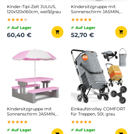
Kinder-Tipi-Zelt JULIUS,
Kindersitzgruppe mit
120x120x160cm, weiß/grau
Sonnenschirm JASMIN,
67x78,5x42,5cm, grau/mint
★★★★★
★★★★★
★★★★★
★★★★★
★★★★★
★★★★★
✔ Auf Lager
✔ Auf Lager
60,40 €
52,70 €
Kindersitzgruppe mit
Einkaufstrolley COMFORT
Sonnenschirm JASMIN,
für Treppen, 50l, grau
67x78,5x42,5cm, rosa/grau
★★★★★
★★★★★
★★★★★
★★★★★
★★★★★
★★★★★
✔ Auf Lager
✔ Auf Lager