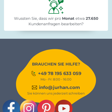
Wussten Sie, dass wir pro
Monat
etwa
27.650
Kundenanfragen bearbeiten?
BRAUCHEN SIE HILFE?
+49 78 195 633 059
Mo - Fr: 8:00 - 16:00
info@jurhan.com
Sie können uns jederzeit schreiben