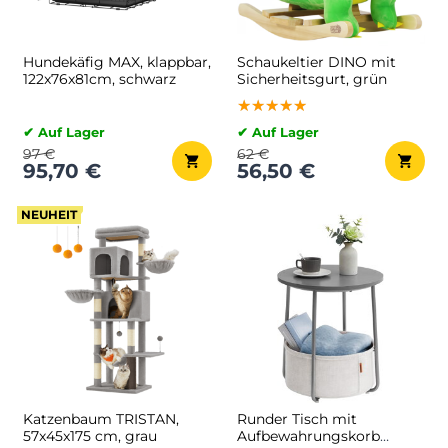
Hundekäfig MAX, klappbar,
Schaukeltier DINO mit
122x76x81cm, schwarz
Sicherheitsgurt, grün
★★★★★
★★★★★
★★★★★
✔ Auf Lager
✔ Auf Lager
97 €
62 €
95,70 €
56,50 €
NEUHEIT
Katzenbaum TRISTAN,
Runder Tisch mit
57x45x175 cm, grau
Aufbewahrungskorb