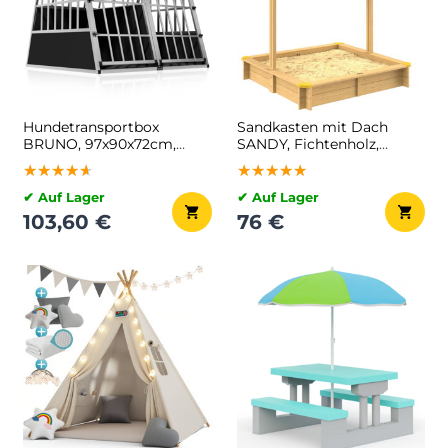
Hundetransportbox
Sandkasten mit Dach
BRUNO, 97x90x72cm,
SANDY, Fichtenholz,
silber/schwarz
120x120x120cm
★★★★★
★★★★★
★★★★★
★★★★★
★★★★★
★★★★★
✔ Auf Lager
✔ Auf Lager
103,60 €
76 €