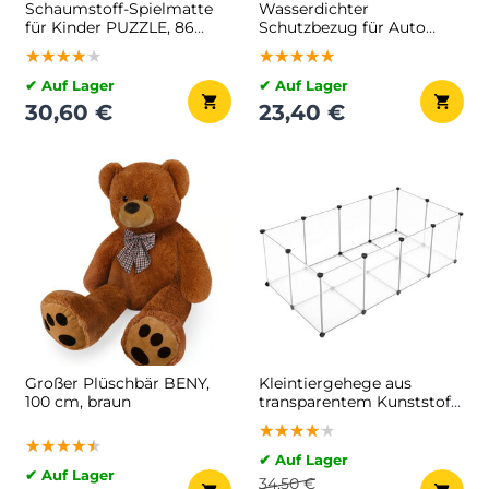
Schaumstoff-Spielmatte
Wasserdichter
für Kinder PUZZLE, 86
Schutzbezug für Auto
Teile, bunt
OTO, 101x180 cm, schwarz
★★★★★
★★★★★
★★★★★
★★★★★
★★★★★
★★★★★
✔ Auf Lager
✔ Auf Lager
30,60 €
23,40 €
Großer Plüschbär BENY,
Kleintiergehege aus
100 cm, braun
transparentem Kunststoff
BEN, 143x71x47 cm,
★★★★★
★★★★★
★★★★★
transparent
★★★★★
★★★★★
★★★★★
✔ Auf Lager
✔ Auf Lager
34,50 €