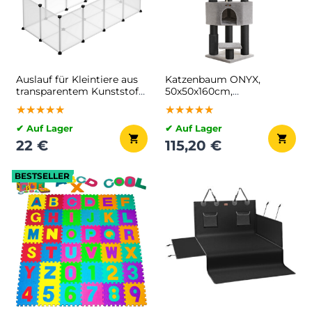
Auslauf für Kleintiere aus
Katzenbaum ONYX,
transparentem Kunststoff
50x50x160cm,
BEN, 125x63x42 cm,
grau/schwarz
★★★★★
★★★★★
★★★★★
★★★★★
★★★★★
★★★★★
transparent
✔ Auf Lager
✔ Auf Lager
22 €
115,20 €
BESTSELLER