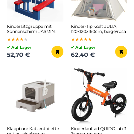
Kindersitzgruppe mit
Kinder-Tipi-Zelt JULIA,
Sonnenschirm JASMIN,
120x120x160cm, beige/rosa
67x78,5x42,5cm,
★★★★★
★★★★★
★★★★★
★★★★★
★★★★★
★★★★★
blau/weiß/rot
✔ Auf Lager
✔ Auf Lager
52,70 €
62,40 €
Klappbare Katzentoilette
Kinderlaufrad QUIDO, ab 3
mit ausziehbarem
Jahren, orange