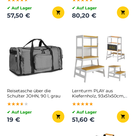
✔ Auf Lager
✔ Auf Lager
57,50 €
80,20 €
Reisetasche über die
Lernturm PLAY aus
Schulter JOHN, 90 l, grau
Kiefernholz, 93x51x50cm,
weiß/naturbraun
★★★★★
★★★★★
★★★★★
★★★★★
★★★★★
★★★★★
✔ Auf Lager
✔ Auf Lager
19 €
51,60 €