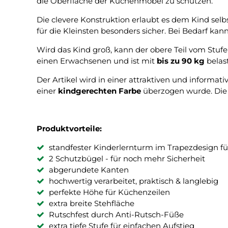
die Oberfläche der Küchenmöbel zu schützen.
Die clevere Konstruktion erlaubt es dem Kind selb
für die Kleinsten besonders sicher. Bei Bedarf kan
Wird das Kind groß, kann der obere Teil vom Stu
einen Erwachsenen und ist mit
bis zu 90 kg
belas
Der Artikel wird in einer attraktiven und informati
einer
kindgerechten Farbe
überzogen wurde. Die 
Produktvorteile:
standfester Kinderlernturm im Trapezdesign für
2 Schutzbügel - für noch mehr Sicherheit
abgerundete Kanten
hochwertig verarbeitet, praktisch & langlebig
perfekte Höhe für Küchenzeilen
extra breite Stehfläche
Rutschfest durch Anti-Rutsch-Füße
extra tiefe Stufe für einfachen Aufstieg