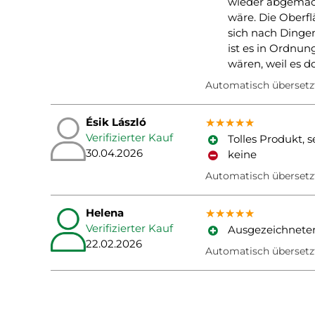
wieder abgemach
wäre. Die Oberfl
sich nach Dingen,
ist es in Ordnun
wären, weil es d
Automatisch übersetz
Ésik László
★★★★★
★★★★★
★★★★★
Verifizierter Kauf
Tolles Produkt, s
30.04.2026
keine
Automatisch übersetz
Helena
★★★★★
★★★★★
★★★★★
Verifizierter Kauf
Ausgezeichneter 
22.02.2026
Automatisch übersetz