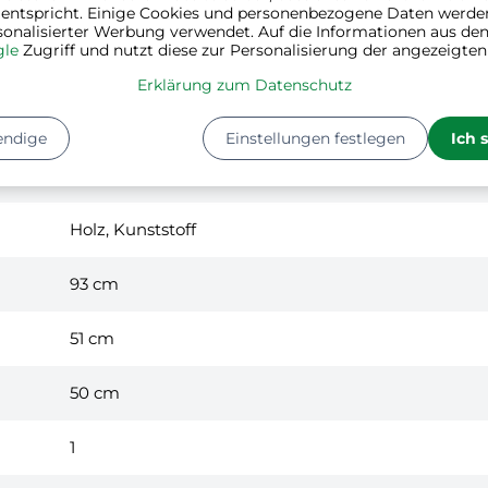
 entspricht. Einige Cookies und personenbezogene Daten werde
sonalisierter Werbung verwendet. Auf die Informationen aus den
le
Zugriff und nutzt diese zur Personalisierung der angezeigte
Erklärung zum Datenschutz
endige
Einstellungen festlegen
Ich 
weiß, braun
Holz, Kunststoff
93 cm
51 cm
50 cm
1