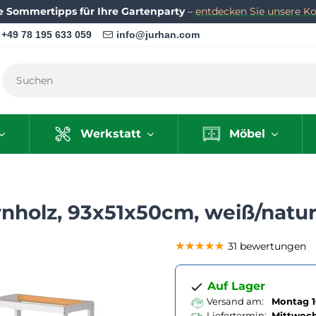
e Sommertipps für Ihre Gartenparty
–
entdecken Sie unsere Kol
+49 78 195 633 059
info@jurhan.com
Werkstatt
Möbel
rnholz, 93x51x50cm, weiß/natu
★★★★★
★★★★★
★★★★★
31 bewertungen
Auf Lager
Versand am:
Montag 1
Liefertermin:
Mittwoc