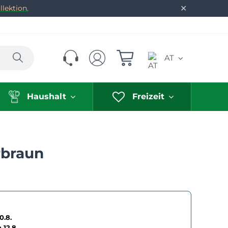
✕
lektion.
Suchen
AT
Haushalt
Freizeit
rbraun
0.8.
h
12.8.