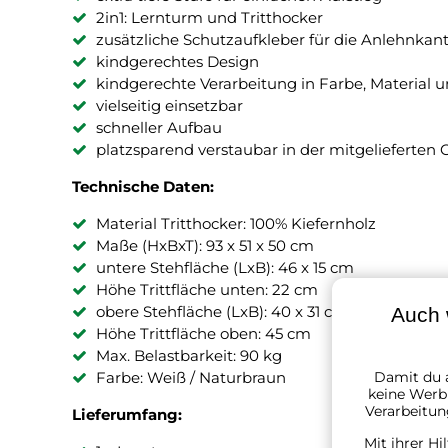
2in1: Lernturm und Tritthocker
zusätzliche Schutzaufkleber für die Anlehnkan
kindgerechtes Design
kindgerechte Verarbeitung in Farbe, Material 
vielseitig einsetzbar
schneller Aufbau
platzsparend verstaubar in der mitgelieferten 
Technische Daten:
Material Tritthocker: 100% Kiefernholz
Maße (HxBxT): 93 x 51 x 50 cm
untere Stehfläche (LxB): 46 x 15 cm
Höhe Trittfläche unten: 22 cm
obere Stehfläche (LxB): 40 x 31 cm
Auch 
Höhe Trittfläche oben: 45 cm
Max. Belastbarkeit: 90 kg
Damit du a
Farbe: Weiß / Naturbraun
keine Werbu
Verarbeitun
Lieferumfang:
Mit ihrer Hi