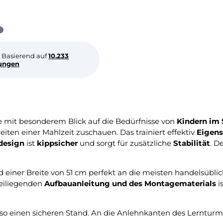
Basierend auf
10.233
ungen
 mit besonderem Blick auf die Bedürfnisse von
Kindern im 
eiten einer Mahlzeit zuschauen. Das trainiert effektiv
Eigens
design
ist
kippsicher
und sorgt für zusätzliche
Stabilität
. D
 einer Breite von 51 cm perfekt an die meisten handelsübli
beiliegenden
Aufbauanleitung und des Montagematerials
i
so einen sicheren Stand. An die Anlehnkanten des Lerntur