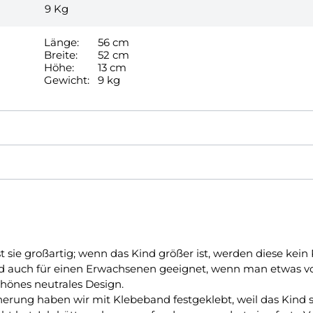
9
Kg
Länge:
56 cm
Breite:
52 cm
Höhe:
13 cm
Gewicht:
9 kg
st sie großartig; wenn das Kind größer ist, werden diese kei
und auch für einen Erwachsenen geeignet, wenn man etwas 
hönes neutrales Design.
herung haben wir mit Klebeband festgeklebt, weil das Kind 