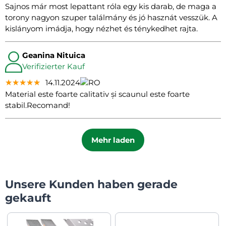
Sajnos már most lepattant róla egy kis darab, de maga a
torony nagyon szuper találmány és jó hasznát vesszük. A
kislányom imádja, hogy nézhet és ténykedhet rajta.
Geanina Nituica
Verifizierter Kauf
★★★★★
★★★★★
★★★★★
14.11.2024
Material este foarte calitativ și scaunul este foarte
stabil.Recomand!
Mehr laden
Unsere Kunden haben gerade
gekauft