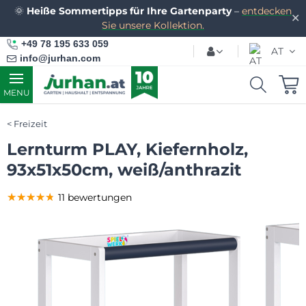
🌞
Heiße Sommertipps für Ihre Gartenparty
–
entdecken
✕
Sie unsere Kollektion.
+49 78 195 633 059
AT
info@jurhan.com
MENU
Freizeit
Lernturm PLAY, Kiefernholz,
93x51x50cm, weiß/anthrazit
★★★★★
★★★★★
★★★★★
11 bewertungen