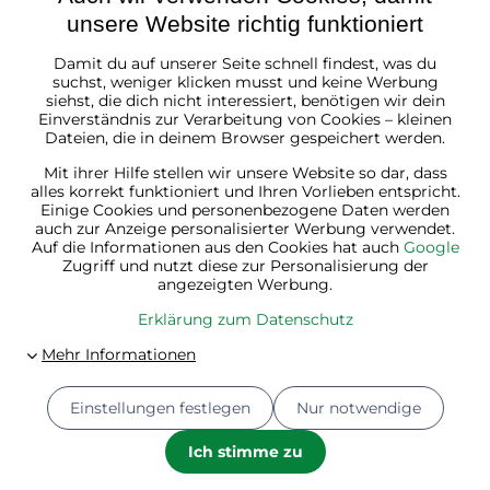
unsere Website richtig funktioniert
Damit du auf unserer Seite schnell findest, was du
Österreich
suchst, weniger klicken musst und keine Werbung
siehst, die dich nicht interessiert, benötigen wir dein
Einverständnis zur Verarbeitung von Cookies – kleinen
Dateien, die in deinem Browser gespeichert werden.
Mit ihrer Hilfe stellen wir unsere Website so dar, dass
alles korrekt funktioniert und Ihren Vorlieben entspricht.
Einige Cookies und personenbezogene Daten werden
auch zur Anzeige personalisierter Werbung verwendet.
Auf die Informationen aus den Cookies hat auch
Google
Zugriff und nutzt diese zur Personalisierung der
angezeigten Werbung.
Erklärung zum Datenschutz
Einstellungen festlegen
Nur notwendige
© 2026
Jurhan.at 💚 | Alle Rechte vorbehalten
Datenschutz-Einstellungen
Erklärung zum Datenschutz
Ich stimme zu
Bestellstatus
Website erstellt mit:
BiznisWeb.sk