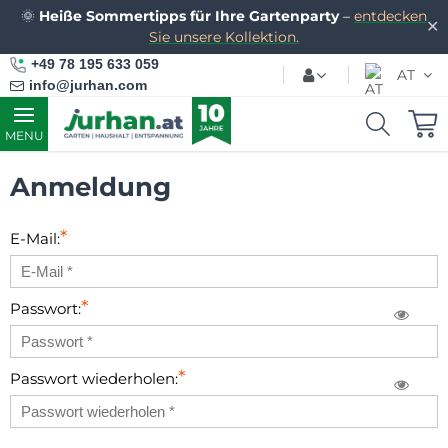
🌞
Heiße Sommertipps für Ihre Gartenparty
–
entdecken
✕
Sie unsere Kollektion.
+49 78 195 633 059
AT
info@jurhan.com
MENU
Anmeldung
*
E-Mail:
*
Passwort:
*
Passwort wiederholen: