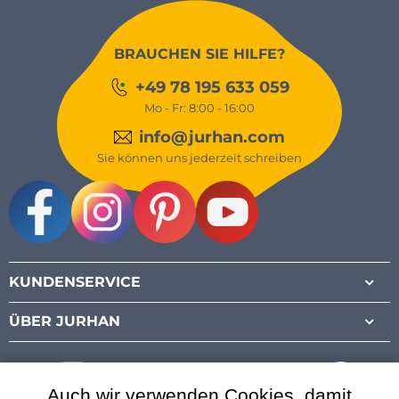
BRAUCHEN SIE HILFE?
+49 78 195 633 059
Mo - Fr: 8:00 - 16:00
info@jurhan.com
Sie können uns jederzeit schreiben
Facebook
Instagram
Pinterest
Youtube
KUNDENSERVICE
ÜBER JURHAN
Auch wir verwenden Cookies, damit