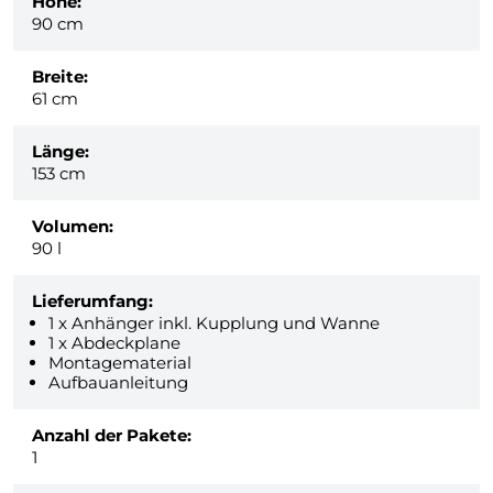
Höhe:
90 cm
Breite:
61 cm
Länge:
153 cm
Volumen:
90 l
Lieferumfang:
1 x Anhänger inkl. Kupplung und Wanne
1 x Abdeckplane
Montagematerial
Aufbauanleitung
Anzahl der Pakete:
1