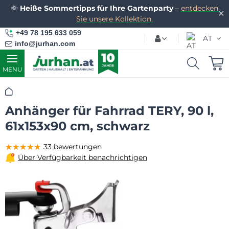
🌞
Heiße Sommertipps für Ihre Gartenparty
–
entdecken
✕
Sie unsere Kollektion.
+49 78 195 633 059
AT
info@jurhan.com
MENU
Startseite
Anhänger für Fahrrad TERY, 90 l,
61x153x90 cm, schwarz
★★★★★
★★★★★
★★★★★
33 bewertungen
Über Verfügbarkeit benachrichtigen