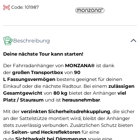
Code: 101987
Beschreibung
Deine nächste Tour kann starten!
Der Fahrradanhänger von
MONZANA®
ist dank
der
großen Transportbox
von
90
L Fassungsvermögen
bestens geeignet für deinen
Einkauf oder die nächste Radtour. Bei einem
zulässigen
Gesamtgewicht
von
80 kg
bietet der Anhänger
viel
Platz / Stauraum
und
ist
herausnehmbar
.
Mit der
verzinkten Sicherheitsdrehkupplung
, die sicher
an der Sattelstütze montiert wird, bleibt der Anhänger
stets zuverlässig verbunden. Zusätzlichen Schutz bieten
die
Seiten- und Heckreflektoren
für eine
gute
Sichtbarkeit bei Dämmerung
sowie eine