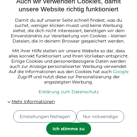
Auch wir verwenden Cookies, damit
unsere Website richtig funktioniert
Damit du auf unserer Seite schnell findest, was du
Österreich
suchst, weniger klicken musst und keine Werbung
siehst, die dich nicht interessiert, benötigen wir dein
Einverständnis zur Verarbeitung von Cookies – kleinen
Dateien, die in deinem Browser gespeichert werden.
Mit ihrer Hilfe stellen wir unsere Website so dar, dass
alles korrekt funktioniert und Ihren Vorlieben entspricht.
Einige Cookies und personenbezogene Daten werden
auch zur Anzeige personalisierter Werbung verwendet.
Auf die Informationen aus den Cookies hat auch
Google
Zugriff und nutzt diese zur Personalisierung der
angezeigten Werbung.
Erklärung zum Datenschutz
Einstellungen festlegen
Nur notwendige
© 2026
Jurhan.at 💚 | Alle Rechte vorbehalten
Datenschutz-Einstellungen
Erklärung zum Datenschutz
Ich stimme zu
Bestellstatus