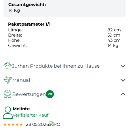
Gesamtgewicht:
14
Kg
Paketparameter
1/1
Länge:
82 cm
Breite:
59 cm
Höhe:
43 cm
Gewicht:
14 kg
Jurhan Produkte bei Ihnen zu Hause
Manual
Bewertungen
Manual
28
Melinte
Verifizierter Kauf
★★★★★
★★★★★
★★★★★
28.05.2026