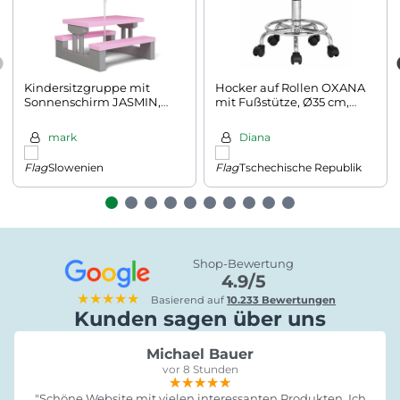
Kindersitzgruppe mit
Hocker auf Rollen OXANA
Sonnenschirm JASMIN,
mit Fußstütze, Ø35 cm,
67x78,5x42,5cm, rosa/grau
weiß
mark
Diana
Slowenien
Tschechische Republik
Shop-Bewertung
4.9/5
★★★★★
Basierend auf
10.233 Bewertungen
Kunden sagen über uns
Michael Bauer
vor 8 Stunden
★★★★★
★★★★★
★★★★★
"Schöne Website mit vielen interessanten Produkten. Ich