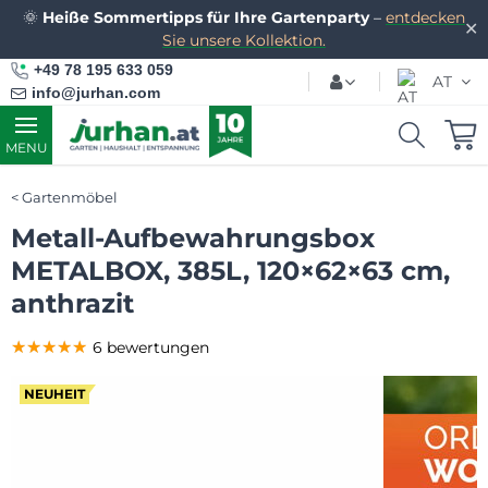
🌞
Heiße Sommertipps für Ihre Gartenparty
–
entdecken
✕
Sie unsere Kollektion.
+49 78 195 633 059
AT
info@jurhan.com
MENU
Gartenmöbel
Metall-Aufbewahrungsbox
METALBOX, 385L, 120×62×63 cm,
anthrazit
★★★★★
★★★★★
★★★★★
6 bewertungen
NEUHEIT