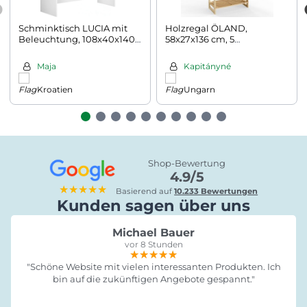
Schminktisch LUCIA mit
Holzregal ÖLAND,
Beleuchtung, 108x40x140
58x27x136 cm, 5
cm, weiß
Regalböden, braun
Maja
Kapitányné
Kroatien
Ungarn
Shop-Bewertung
4.9/5
★★★★★
Basierend auf
10.233 Bewertungen
Kunden sagen über uns
Michael Bauer
vor 8 Stunden
★★★★★
★★★★★
★★★★★
"Schöne Website mit vielen interessanten Produkten. Ich
bin auf die zukünftigen Angebote gespannt."