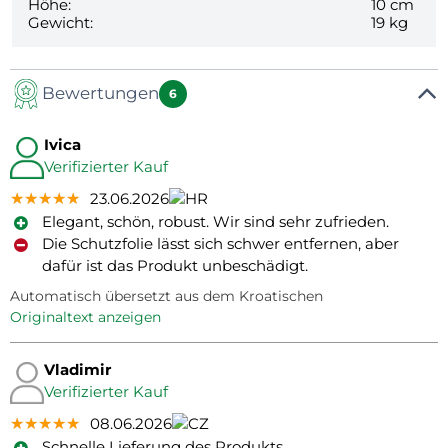
Höhe:
10 cm
Gewicht:
19 kg
Bewertungen
6
Ivica
Verifizierter Kauf
★★★★★
★★★★★
★★★★★
23.06.2026
Elegant, schön, robust. Wir sind sehr zufrieden.
Die Schutzfolie lässt sich schwer entfernen, aber
dafür ist das Produkt unbeschädigt.
Automatisch übersetzt aus dem Kroatischen
Originaltext anzeigen
Vladimir
Verifizierter Kauf
★★★★★
★★★★★
★★★★★
08.06.2026
Schnelle Lieferung des Produkts