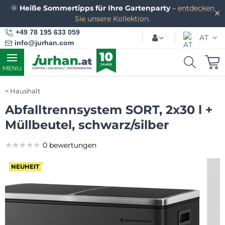
🌞
Heiße Sommertipps für Ihre Gartenparty
–
entdecken
✕
Sie unsere Kollektion.
+49 78 195 633 059
AT
info@jurhan.com
MENU
Haushalt
Abfalltrennsystem SORT, 2x30 l +
Müllbeutel, schwarz/silber
★★★★★
★★★★★
★★★★★
0 bewertungen
NEUHEIT