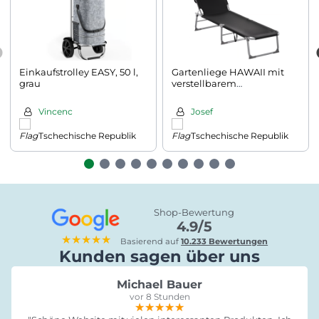
Einkaufstrolley EASY, 50 l,
Gartenliege HAWAII mit
grau
verstellbarem
Sonnendach, 195x60x30
cm, anthrazit
Vincenc
Josef
Tschechische Republik
Tschechische Republik
Shop-Bewertung
4.9/5
★★★★★
Basierend auf
10.233 Bewertungen
Kunden sagen über uns
Michael Bauer
vor 8 Stunden
★★★★★
★★★★★
★★★★★