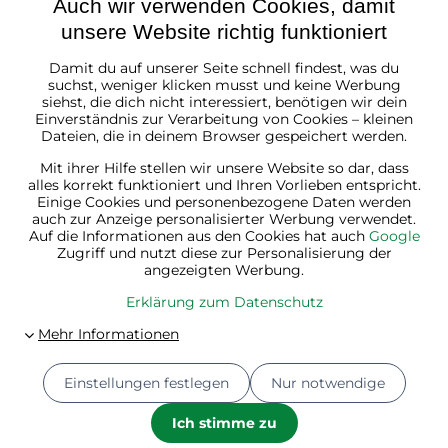
Auch wir verwenden Cookies, damit
unsere Website richtig funktioniert
Damit du auf unserer Seite schnell findest, was du
Österreich
suchst, weniger klicken musst und keine Werbung
siehst, die dich nicht interessiert, benötigen wir dein
Einverständnis zur Verarbeitung von Cookies – kleinen
Dateien, die in deinem Browser gespeichert werden.
Mit ihrer Hilfe stellen wir unsere Website so dar, dass
alles korrekt funktioniert und Ihren Vorlieben entspricht.
Einige Cookies und personenbezogene Daten werden
auch zur Anzeige personalisierter Werbung verwendet.
Auf die Informationen aus den Cookies hat auch
Google
Zugriff und nutzt diese zur Personalisierung der
angezeigten Werbung.
Erklärung zum Datenschutz
Einstellungen festlegen
Nur notwendige
© 2026
Jurhan.at 💚 | Alle Rechte vorbehalten
Datenschutz-Einstellungen
Erklärung zum Datenschutz
Ich stimme zu
Bestellstatus