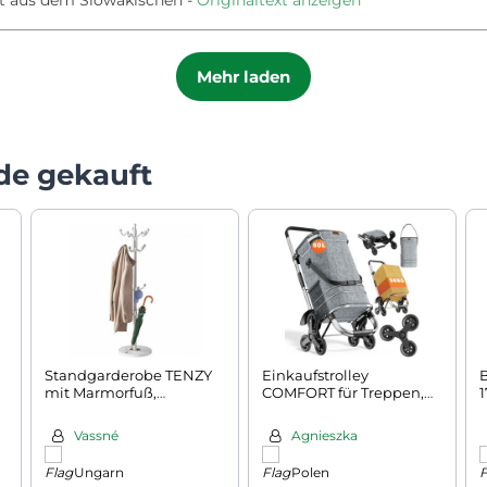
Mehr laden
de gekauft
Standgarderobe TENZY
Einkaufstrolley
B
mit Marmorfuß,
COMFORT für Treppen,
37x173cm, Weiß
50l, grau
Vassné
Agnieszka
Ungarn
Polen