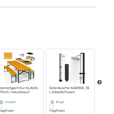
ierzeltgarnitur KLASIK,
Solardusche KARIBIK, 35
Sonnen
170cm, naturbraun
l, silber/schwarz
POSITA
grau
Hubert
Birgit
Tanj
Polen
Polen
Kroa