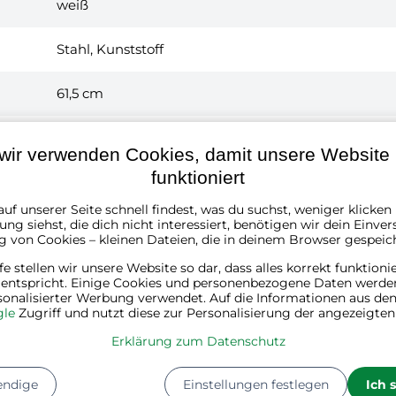
weiß
Stahl, Kunststoff
61,5 cm
34,5 cm
wir verwenden Cookies, damit unsere Website r
funktioniert
27,5 cm
uf unserer Seite schnell findest, was du suchst, weniger klicke
ng siehst, die dich nicht interessiert, benötigen wir dein Einver
30 l
g von Cookies – kleinen Dateien, die in deinem Browser gespeic
lfe stellen wir unsere Website so dar, dass alles korrekt funktioni
1
 entspricht. Einige Cookies und personenbezogene Daten werde
sonalisierter Werbung verwendet. Auf die Informationen aus den
le
Zugriff und nutzt diese zur Personalisierung der angezeigte
6
Kg
Erklärung zum Datenschutz
Länge:
68 cm
Breite:
40 cm
endige
Einstellungen festlegen
Ich 
Höhe:
38 cm