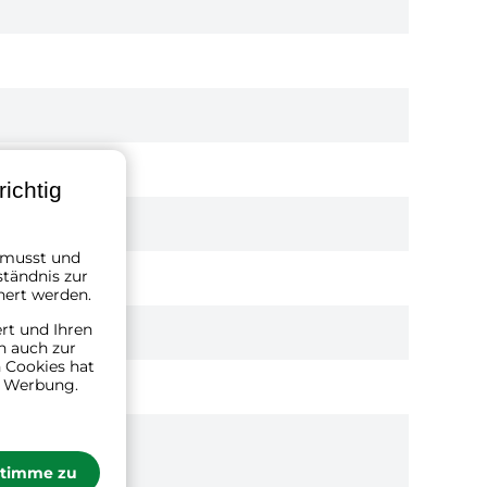
ichtig
n musst und
ständnis zur
hert werden.
ert und Ihren
n auch zur
 Cookies hat
n Werbung.
stimme zu