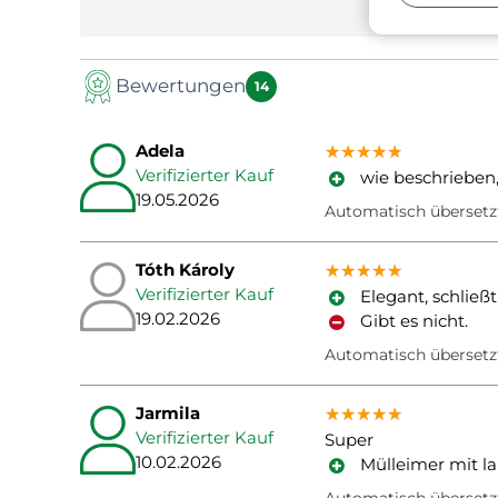
Bewertungen
14
Adela
★★★★★
★★★★★
★★★★★
Verifizierter Kauf
wie beschrieben,
19.05.2026
Automatisch übersetz
Tóth Károly
★★★★★
★★★★★
★★★★★
Verifizierter Kauf
Elegant, schließt 
19.02.2026
Gibt es nicht.
Automatisch übersetz
Jarmila
★★★★★
★★★★★
★★★★★
Verifizierter Kauf
Super
10.02.2026
Mülleimer mit l
Automatisch übersetz