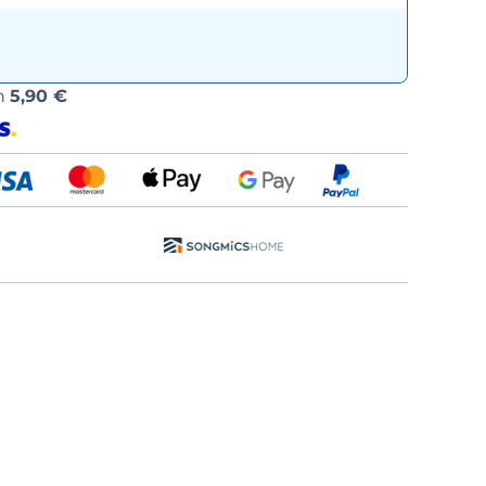
Versand
n
5,90 €