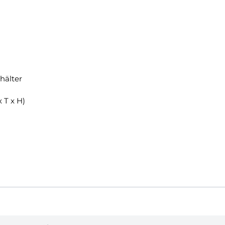
hälter
 T x H)