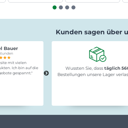
Kunden sagen über 
l Bauer
Gabriele Saxa
Stunden
vor 15 Stunden
★★★
★★★
★★★
★★★★★
★★★★★
★★★★★
ite mit vielen
"Schnelle Lieferung, leicht zum
kten. Ich bin auf die
Wussten Sie, dass
Fertigstellen und stabil!"
täglich 56
ebote gespannt."
Bestellungen unsere Lager verla