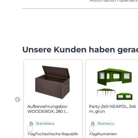
Unsere Kunden haben gera
Aufbewahrungsbox
Party-Zelt NEAPOL, 3x6
WOODEBOX, 280 l,
m, grün
120x46x57 cm,
dunkelbraun
Stanislava
Stanescu
Tschechische Republik
Rumänien