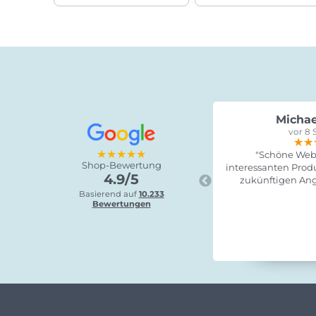
Michae
vor 8 
★★
★★
★★
★★★★★
"Schöne Webs
Shop-Bewertung
interessanten Produ
4.9/5
zukünftigen Ang
Basierend auf
10.233
Bewertungen