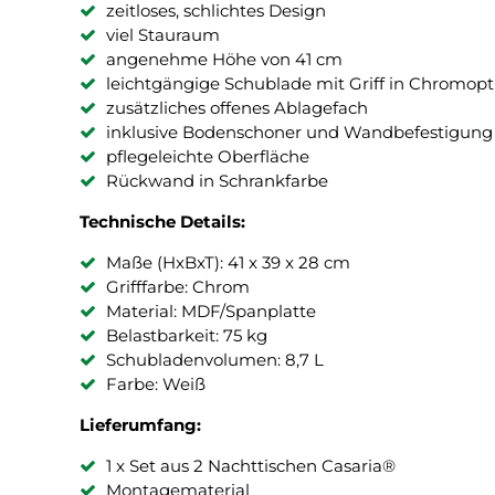
zeitloses, schlichtes Design
viel Stauraum
angenehme Höhe von 41 cm
leichtgängige Schublade mit Griff in Chromopt
zusätzliches offenes Ablagefach
inklusive Bodenschoner und Wandbefestigung
pflegeleichte Oberfläche
Rückwand in Schrankfarbe
Technische Details:
Maße (HxBxT): 41 x 39 x 28 cm
Grifffarbe: Chrom
Material: MDF/Spanplatte
Belastbarkeit: 75 kg
Schubladenvolumen: 8,7 L
Farbe: Weiß
Lieferumfang:
1 x Set aus 2 Nachttischen Casaria®
Montagematerial