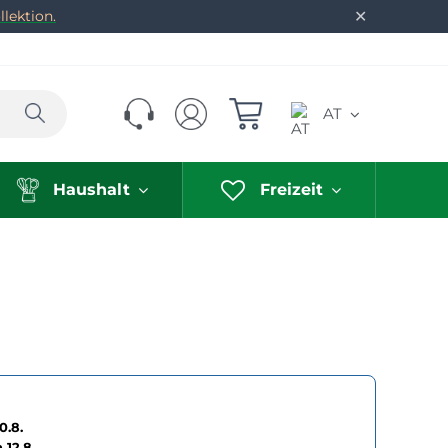
✕
lektion.
Suchen
AT
Haushalt
Freizeit
0.8.
h
12.8.