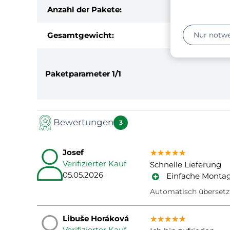
Anzahl der Pakete:
Nur notw
Gesamtgewicht:
Paketparameter
1/1
Bewertungen
3
Josef
★★★★★
★★★★★
★★★★★
Verifizierter Kauf
Schnelle Lieferung
05.05.2026
Einfache Monta
Automatisch übersetz
Libuše Horáková
★★★★★
★★★★★
★★★★★
Verifizierter Kauf