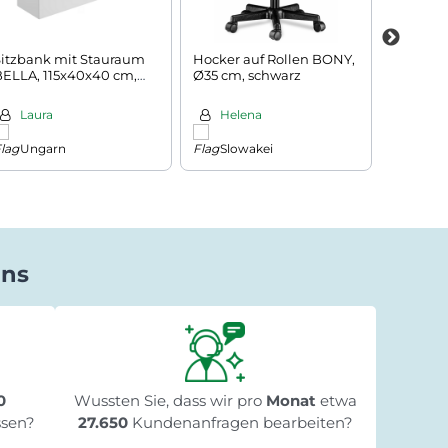
Sitzbank mit Stauraum
Hocker auf Rollen BONY,
Rechtec
BELLA, 115x40x40 cm,
Ø35 cm, schwarz
160x50 
weiß
Laura
Helena
Ekat
Ungarn
Slowakei
Tsch
uns
Miodrag Peric
vor 1 Tag
★★★★★
★★★★★
★★★★★
"Bin sehr zufrieden!...hab 2 x 160l
"Au
0
Wussten Sie, dass wir pro
Reisetaschen gekauft, die Qualität
Monat
etwa
liefe
scheint in Ordnung zu sein, der Preis mit
ssen?
27.650
Kundenanfragen bearbeiten?
35 je Tasche inkl. Lieferung unschlagbar