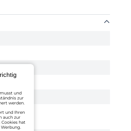
ichtig
n musst und
ständnis zur
hert werden.
ert und Ihren
n auch zur
 Cookies hat
n Werbung.