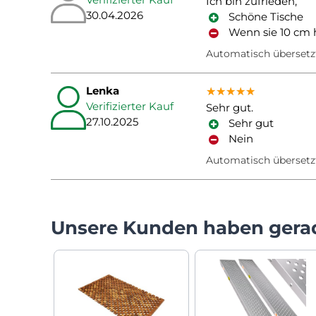
Ich bin zufrieden,
30.04.2026
Schöne Tische
Wenn sie 10 cm 
Automatisch übersetz
Lenka
★★★★★
★★★★★
★★★★★
Verifizierter Kauf
Sehr gut.
27.10.2025
Sehr gut
Nein
Automatisch übersetz
Unsere Kunden haben gera