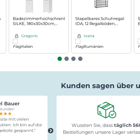
s
Badezimmerhochschrank
Stapelbares Schuhregal
SILKE, 180x30x30cm,
IDA, 12 Regalböden,
weiß
92,5x31x223 cm, schwarz
Gregorio
Ioana
Italien
Rumänien
Kunden sagen über 
l Bauer
Gabriele Saxa
Stunden
vor 15 Stunden
★★★
★★★
★★★
★★★★★
★★★★★
★★★★★
ite mit vielen
"Schnelle Lieferung, leicht zum
kten. Ich bin auf die
Wussten Sie, dass
Fertigstellen und stabil!"
täglich 56
ebote gespannt."
Bestellungen unsere Lager verla