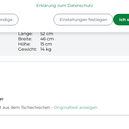
1
Erklärung zum Datenschutz
endige
Einstellungen festlegen
Ich 
14
Kg
Länge:
52 cm
Breite:
46 cm
Höhe:
15 cm
Gewicht:
14 kg
ge
t aus dem Tschechischen
Originaltext anzeigen