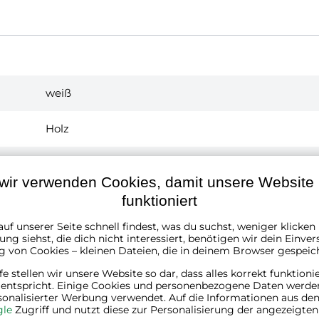
weiß
Holz
41 cm
wir verwenden Cookies, damit unsere Website r
funktioniert
39 cm
uf unserer Seite schnell findest, was du suchst, weniger klicke
28 cm
ng siehst, die dich nicht interessiert, benötigen wir dein Einver
g von Cookies – kleinen Dateien, die in deinem Browser gespeic
1 x Set aus 2 Nachttischen Casaria®
lfe stellen wir unsere Website so dar, dass alles korrekt funktioni
Montagematerial
 entspricht. Einige Cookies und personenbezogene Daten werde
Montageanleitung
sonalisierter Werbung verwendet. Auf die Informationen aus den
le
Zugriff und nutzt diese zur Personalisierung der angezeigte