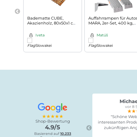
Badematte CUBE,
Auffahrrampen für Auto
Akazienholz, 80x50x1 cm,
MARA, 2er-Set, 400 kg,
braun
160 cm, silbern
Iveta
Matúš
Slowakei
Slowakei
Michae
vor 8 
★★
★★
★★
★★★★★
"Schöne Webs
Shop-Bewertung
interessanten Produ
4.9/5
zukünftigen Ang
Basierend auf
10.233