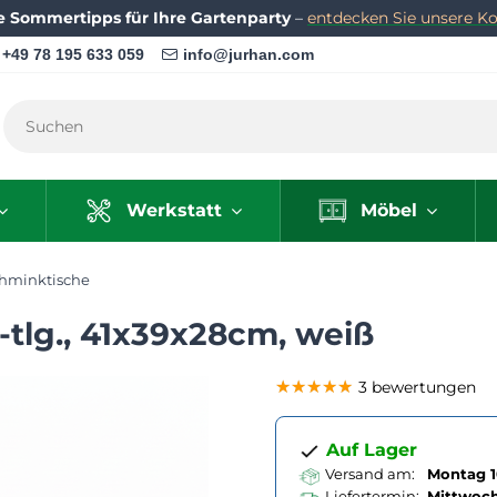
e Sommertipps für Ihre Gartenparty
–
entdecken Sie unsere Kol
+49 78 195 633 059
info@jurhan.com
Werkstatt
Möbel
hminktische
-tlg., 41x39x28cm, weiß
★★★★★
★★★★★
★★★★★
3 bewertungen
Auf Lager
Versand am:
Montag 1
Liefertermin:
Mittwoc