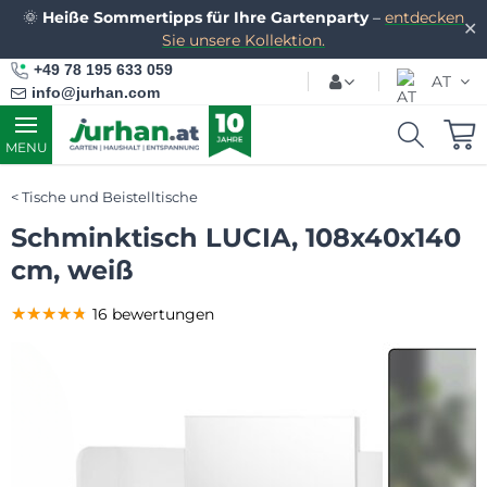
🌞
Heiße Sommertipps für Ihre Gartenparty
–
entdecken
✕
Sie unsere Kollektion.
+49 78 195 633 059
AT
info@jurhan.com
MENU
Tische und Beistelltische
Schminktisch LUCIA, 108x40x140
cm, weiß
★★★★★
★★★★★
★★★★★
16 bewertungen