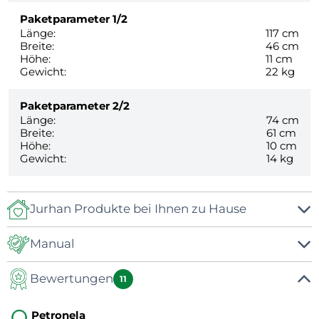
Paketparameter
1/2
Länge:
117 cm
Breite:
46 cm
Höhe:
11 cm
Gewicht:
22 kg
Paketparameter
2/2
Länge:
74 cm
Breite:
61 cm
Höhe:
10 cm
Gewicht:
14 kg
Jurhan Produkte bei Ihnen zu Hause
Manual
Bewertungen
Manual
11
Petronela