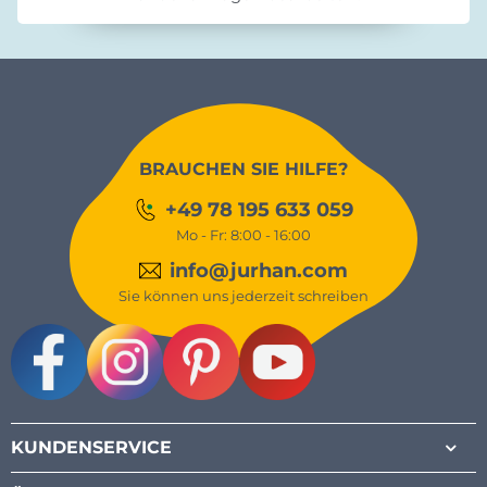
BRAUCHEN SIE HILFE?
+49 78 195 633 059
Mo - Fr: 8:00 - 16:00
info@jurhan.com
Sie können uns jederzeit schreiben
Facebook
Instagram
Pinterest
Youtube
KUNDENSERVICE