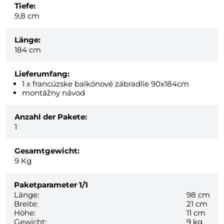
Tiefe:
9,8 cm
Länge:
184 cm
Lieferumfang:
1 x francúzske balkónové zábradlie 90x184cm
montážny návod
Anzahl der Pakete:
1
Gesamtgewicht:
9
Kg
Paketparameter
1/1
Länge:
98 cm
Breite:
21 cm
Höhe:
11 cm
Gewicht:
9 kg