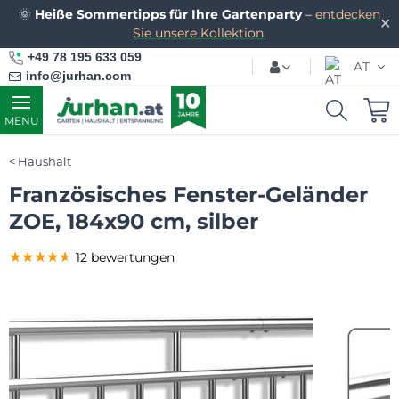
🌞
Heiße Sommertipps für Ihre Gartenparty
–
entdecken
✕
Sie unsere Kollektion.
+49 78 195 633 059
AT
info@jurhan.com
MENU
Haushalt
Französisches Fenster-Geländer
ZOE, 184x90 cm, silber
★★★★★
★★★★★
★★★★★
12 bewertungen