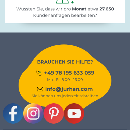
Wussten Sie, dass wir pro
Monat
etwa
27.650
Kundenanfragen bearbeiten?
BRAUCHEN SIE HILFE?
+49 78 195 633 059
Mo - Fr: 8:00 - 16:00
info@jurhan.com
Sie können uns jederzeit schreiben
Facebook
Instagram
Pinterest
Youtube