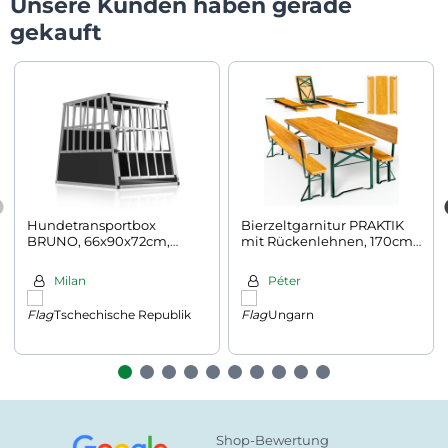
Unsere Kunden haben gerade
gekauft
Hundetransportbox
Bierzeltgarnitur PRAKTIK
BRUNO, 66x90x72cm,
mit Rückenlehnen, 170cm,
silber/schwarz
braun
Milan
Péter
Tschechische Republik
Ungarn
Shop-Bewertung