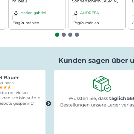
m, blau
Sonnenschirm JASMIN,
67x78,5x42,5cm,
s
grau/mint
Marian gabriel
ANDREEA
Rumänien
Rumänien
Kunden sagen über 
l Bauer
Gabriele Saxa
Stunden
vor 15 Stunden
★★★
★★★
★★★
★★★★★
★★★★★
★★★★★
ite mit vielen
"Schnelle Lieferung, leicht zum
kten. Ich bin auf die
Wussten Sie, dass
Fertigstellen und stabil!"
täglich 56
ebote gespannt."
Bestellungen unsere Lager verla