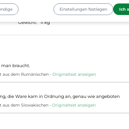
Länge:
51 cm
endige
Einstellungen festlegen
Ich 
Breite:
37 cm
Höhe:
18 cm
Gewicht:
11 kg
s man braucht.
zt aus dem Rumänischen
Originaltext anzeigen
rung, die Ware kam in Ordnung an, genau wie angeboten
t aus dem Slowakischen
Originaltext anzeigen