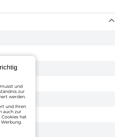
ichtig
n musst und
ständnis zur
hert werden.
ert und Ihren
n auch zur
 Cookies hat
n Werbung.