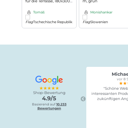
für die Terrasse, 180x300
m, grün
cm, anthrazit
Tomáš
Monishankar
Tschechische Republik
Slowenien
Michae
vor 8 
★★
★★
★★
★★★★★
"Schöne Webs
Shop-Bewertung
interessanten Produ
4.9/5
zukünftigen Ang
Basierend auf
10.233
Bewertungen