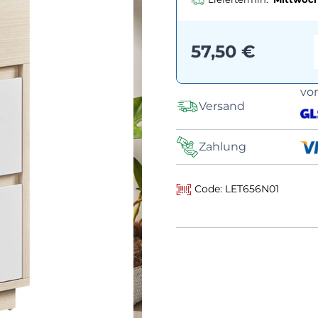
57,50 €
vo
Versand
Zahlung
Code: LET656N01