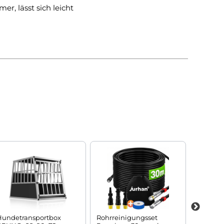
r, lässt sich leicht
Hundetransportbox
Rohrreinigungsset
Bierzelt