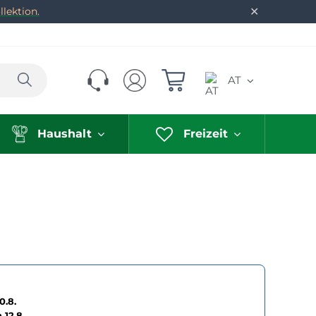
✕
lektion.
Suchen
AT
Haushalt
Freizeit
0.8.
h
12.8.