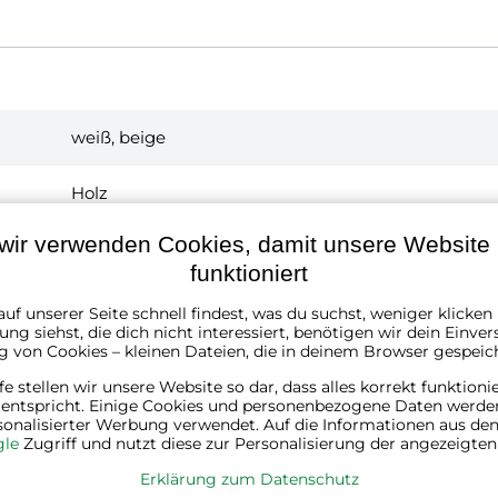
weiß, beige
Holz
wir verwenden Cookies, damit unsere Website r
65 cm
funktioniert
25 cm
uf unserer Seite schnell findest, was du suchst, weniger klicke
ng siehst, die dich nicht interessiert, benötigen wir dein Einver
g von Cookies – kleinen Dateien, die in deinem Browser gespeic
30 cm
lfe stellen wir unsere Website so dar, dass alles korrekt funktioni
 entspricht. Einige Cookies und personenbezogene Daten werde
1
sonalisierter Werbung verwendet. Auf die Informationen aus den
le
Zugriff und nutzt diese zur Personalisierung der angezeigte
11
Kg
Erklärung zum Datenschutz