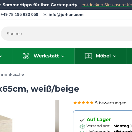
e Sommertipps für Ihre Gartenparty
–
entdecken Sie unsere Kol
+49 78 195 633 059
info@jurhan.com
Werkstatt
Möbel
hminktische
x65cm, weiß/beige
★★★★★
★★★★★
★★★★★
5 bewertungen
Auf Lager
Versand am:
Montag 1
Liefertermin:
Mittwoc