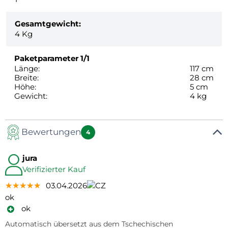
Gesamtgewicht:
4
Kg
Paketparameter
1/1
Länge:
117 cm
Breite:
28 cm
Höhe:
5 cm
Gewicht:
4 kg
Bewertungen
4
jura
Verifizierter Kauf
★★★★★
★★★★★
★★★★★
03.04.2026
ok
ok
Automatisch übersetzt aus dem Tschechischen