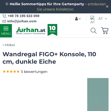
🌞
Heiße Sommertipps für Ihre Gartenparty
–
entdecken
✕
Sie unsere Kollektion.
+49 78 195 633 059
AT
info@jurhan.com
MENU
Möbel
Wandregal FIGO+ Konsole, 110
cm, dunkle Eiche
★★★★★
★★★★★
★★★★★
5 bewertungen