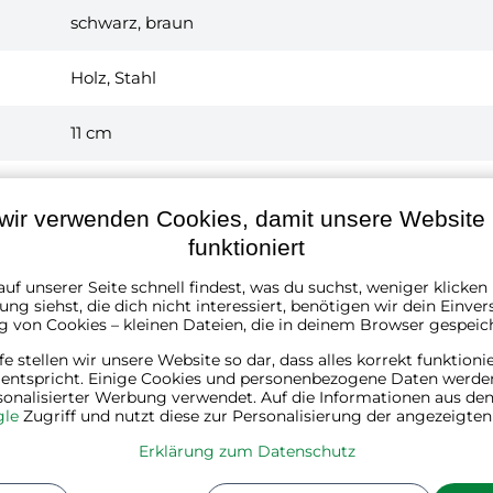
schwarz, braun
Holz, Stahl
11 cm
12 cm
wir verwenden Cookies, damit unsere Website r
30/35/40 cm
funktioniert
uf unserer Seite schnell findest, was du suchst, weniger klicke
1
ng siehst, die dich nicht interessiert, benötigen wir dein Einver
g von Cookies – kleinen Dateien, die in deinem Browser gespeic
3
Kg
lfe stellen wir unsere Website so dar, dass alles korrekt funktioni
 entspricht. Einige Cookies und personenbezogene Daten werde
sonalisierter Werbung verwendet. Auf die Informationen aus den
Länge:
44 cm
le
Zugriff und nutzt diese zur Personalisierung der angezeigte
Breite:
15 cm
Höhe:
10 cm
Erklärung zum Datenschutz
Gewicht:
3 kg