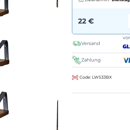
22 €
vo
Versand
Zahlung
Code: LWS33BX