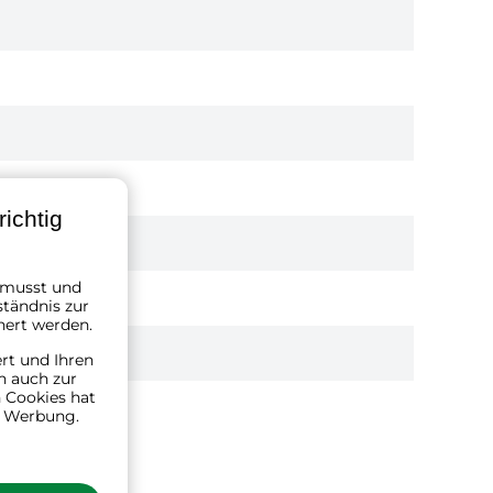
ichtig
n musst und
ständnis zur
hert werden.
ert und Ihren
n auch zur
 Cookies hat
n Werbung.