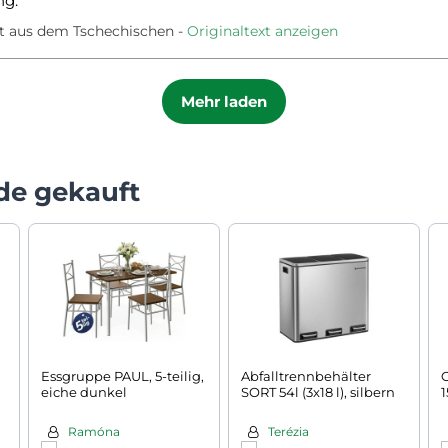
ng.
t aus dem Tschechischen
Originaltext anzeigen
Mehr laden
de gekauft
Essgruppe PAUL, 5-teilig,
Abfalltrennbehälter
eiche dunkel
SORT 54l (3x18 l), silbern
1
Ramóna
Terézia