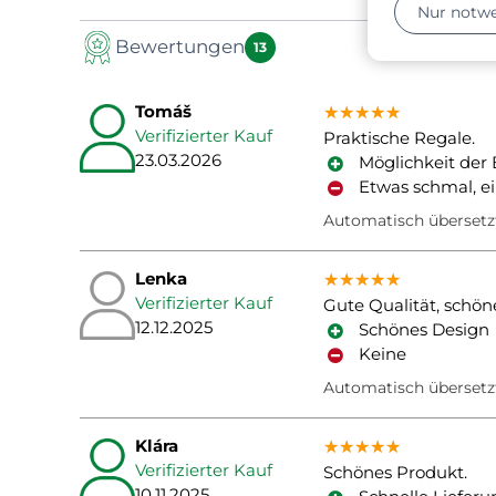
Nur notw
Bewertungen
13
Tomáš
★★★★★
★★★★★
★★★★★
Verifizierter Kauf
Praktische Regale.
23.03.2026
Möglichkeit der 
Etwas schmal, e
Automatisch übersetz
Lenka
★★★★★
★★★★★
★★★★★
Verifizierter Kauf
Gute Qualität, schön
12.12.2025
Schönes Design
Keine
Automatisch übersetz
Klára
★★★★★
★★★★★
★★★★★
Verifizierter Kauf
Schönes Produkt.
10.11.2025