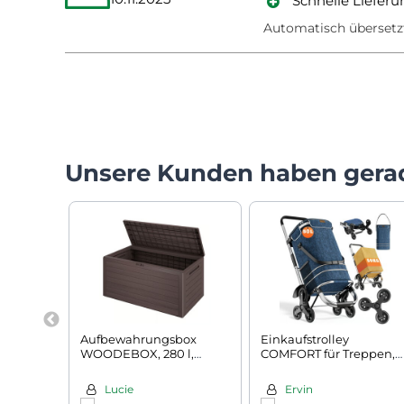
Schnelle Lieferu
Automatisch übersetz
Unsere Kunden haben gera
Aufbewahrungsbox
Einkaufstrolley
WOODEBOX, 280 l,
COMFORT für Treppen,
120x46x57 cm,
50 l, blau
dunkelbraun
Lucie
Ervin