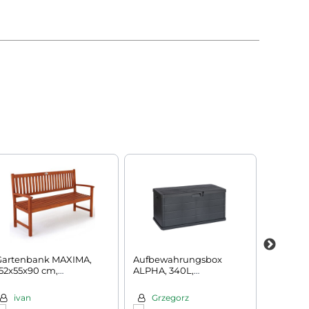
Gartenbank MAXIMA,
Aufbewahrungsbox
Rosenb
52x55x90 cm,
ALPHA, 340L,
mit Tor,
naturbraun
118x59x57cm, anthrazit
schwarz
ivan
Grzegorz
Rysz