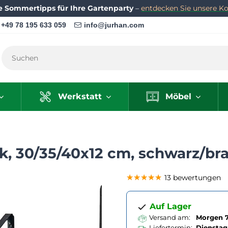
e Sommertipps für Ihre Gartenparty
–
entdecken Sie unsere Kol
+49 78 195 633 059
info@jurhan.com
Werkstatt
Möbel
k, 30/35/40x12 cm, schwarz/br
★★★★★
★★★★★
★★★★★
13 bewertungen
Auf Lager
Versand am:
Morgen 7
Liefertermin:
Dienstag