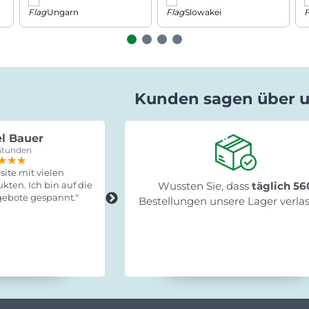
Ungarn
Slowakei
Kunden sagen über 
l Bauer
Gabriele Saxa
Stunden
vor 15 Stunden
★★★
★★★
★★★
★★★★★
★★★★★
★★★★★
ite mit vielen
"Schnelle Lieferung, leicht zum
kten. Ich bin auf die
Wussten Sie, dass
Fertigstellen und stabil!"
täglich 56
ebote gespannt."
Bestellungen unsere Lager verla