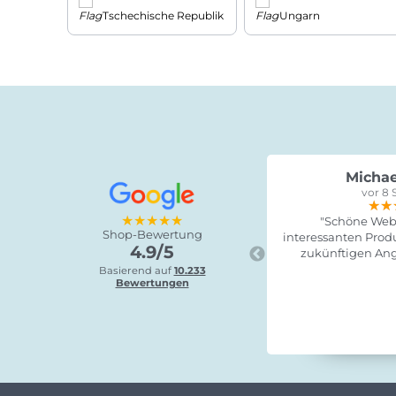
Tschechische Republik
Ungarn
Michae
vor 8 
★★
★★
★★
★★★★★
"Schöne Webs
Shop-Bewertung
interessanten Produ
4.9/5
zukünftigen Ang
Basierend auf
10.233
Bewertungen