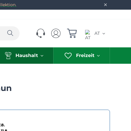
✕
lektion.
Suchen
AT
Haushalt
Freizeit
aun
.8.
11.8.