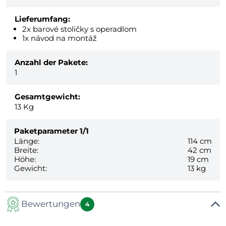
Lieferumfang:
2x barové stoličky s operadlom
1x návod na montáž
Anzahl der Pakete:
1
Gesamtgewicht:
13
Kg
Paketparameter
1/1
Länge:
114 cm
Breite:
42 cm
Höhe:
19 cm
Gewicht:
13 kg
Bewertungen
4