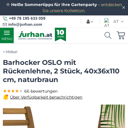
🌞
Heiße Sommertipps für Ihre Gartenparty
–
entdecken
✕
Sie unsere Kollektion.
+49 78 195 633 059
AT
info@jurhan.com
MENU
Möbel
Barhocker OSLO mit
Rückenlehne, 2 Stück, 40x36x110
cm, naturbraun
★★★★★
★★★★★
★★★★★
66 bewertungen
Über Verfügbarkeit benachrichtigen