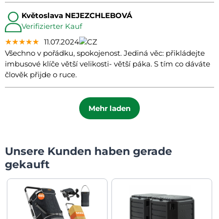
Květoslava NEJEZCHLEBOVÁ
Verifizierter Kauf
★★★★★
★★★★★
★★★★★
11.07.2024
Všechno v pořádku, spokojenost. Jediná věc: přikládejte
imbusové klíče větší velikosti- větší páka. S tím co dáváte
člověk přijde o ruce.
Mehr laden
Unsere Kunden haben gerade
gekauft