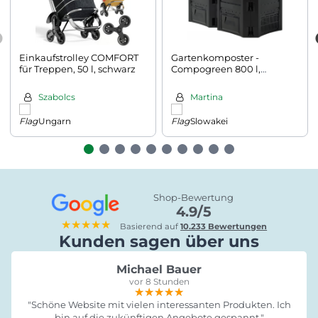
Einkaufstrolley COMFORT
Gartenkomposter -
für Treppen, 50 l, schwarz
Compogreen 800 l,
schwarz
Szabolcs
Martina
Ungarn
Slowakei
Shop-Bewertung
4.9/5
★★★★★
Basierend auf
10.233 Bewertungen
Kunden sagen über uns
Michael Bauer
vor 8 Stunden
★★★★★
★★★★★
★★★★★
"Schöne Website mit vielen interessanten Produkten. Ich
bin auf die zukünftigen Angebote gespannt."