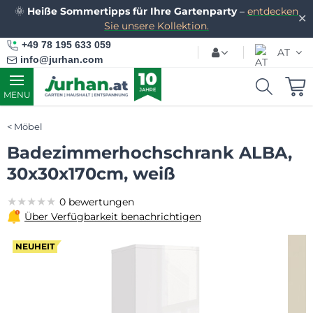
🌞
Heiße Sommertipps für Ihre Gartenparty
–
entdecken
✕
Sie unsere Kollektion.
+49 78 195 633 059
AT
info@jurhan.com
MENU
Möbel
Badezimmerhochschrank ALBA,
30x30x170cm, weiß
★★★★★
★★★★★
★★★★★
0 bewertungen
Über Verfügbarkeit benachrichtigen
NEUHEIT