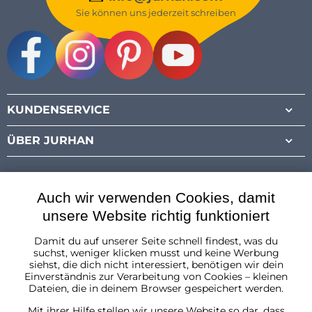
Sie können uns jederzeit schreiben
Facebook
Instagram
Pinterest
Youtube
KUNDENSERVICE
ÜBER JURHAN
Auch wir verwenden Cookies, damit
unsere Website richtig funktioniert
Damit du auf unserer Seite schnell findest, was du
Österreich
suchst, weniger klicken musst und keine Werbung
siehst, die dich nicht interessiert, benötigen wir dein
Einverständnis zur Verarbeitung von Cookies – kleinen
Dateien, die in deinem Browser gespeichert werden.
Mit ihrer Hilfe stellen wir unsere Website so dar, dass