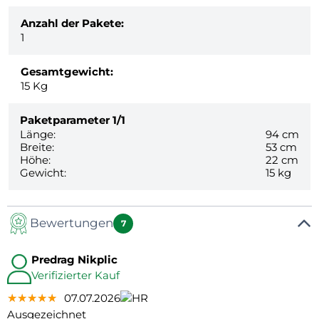
Anzahl der Pakete:
1
Gesamtgewicht:
15
Kg
Paketparameter
1/1
Länge:
94 cm
Breite:
53 cm
Höhe:
22 cm
Gewicht:
15 kg
Bewertungen
7
Predrag Nikplic
Verifizierter Kauf
★★★★★
★★★★★
★★★★★
07.07.2026
Ausgezeichnet