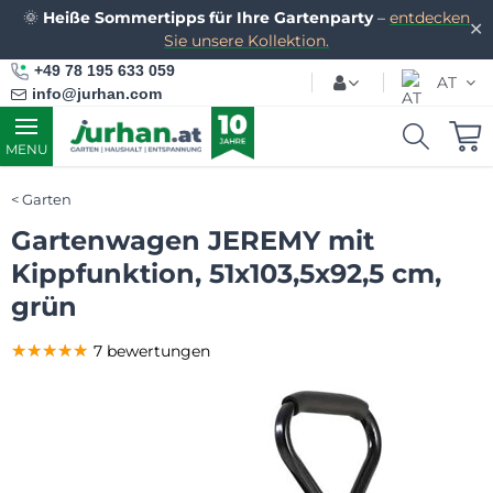
🌞
Heiße Sommertipps für Ihre Gartenparty
–
entdecken
✕
Sie unsere Kollektion.
+49 78 195 633 059
AT
info@jurhan.com
MENU
Garten
Gartenwagen JEREMY mit
Kippfunktion, 51x103,5x92,5 cm,
grün
★★★★★
★★★★★
★★★★★
7 bewertungen