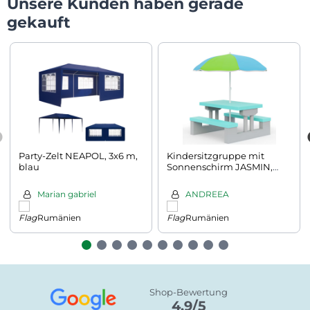
Unsere Kunden haben gerade
gekauft
Party-Zelt NEAPOL, 3x6 m,
Kindersitzgruppe mit
blau
Sonnenschirm JASMIN,
67x78,5x42,5cm, grau/mint
Marian gabriel
ANDREEA
Rumänien
Rumänien
Shop-Bewertung
4.9/5