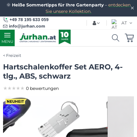
🌞
Heiße Sommertipps für Ihre Gartenparty
–
entdecken
✕
Sie unsere Kollektion.
+49 78 195 633 059
AT
info@jurhan.com
MENU
Freizeit
Hartschalenkoffer Set AERO, 4-
tlg., ABS, schwarz
★★★★★
★★★★★
★★★★★
0 bewertungen
NEUHEIT