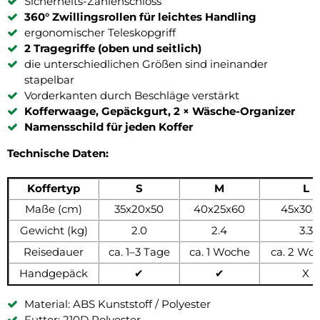
Sicherheits-Zahlenschloss
360° Zwillingsrollen für leichtes Handling
ergonomischer Teleskopgriff
2 Tragegriffe (oben und seitlich)
die unterschiedlichen Größen sind ineinander
stapelbar
Vorderkanten durch Beschläge verstärkt
Kofferwaage, Gepäckgurt, 2 × Wäsche-Organizer
Namensschild für jeden Koffer
Technische Daten:
Koffertyp
S
M
L
Maße (cm)
35x20x50
40x25x60
45x30x
Gewicht (kg)
2.0
2.4
3.3
Reisedauer
ca. 1–3 Tage
ca. 1 Woche
ca. 2 Wo
Handgepäck
✔
✔
X
Material: ABS Kunststoff / Polyester
Futter: 210D Polyester