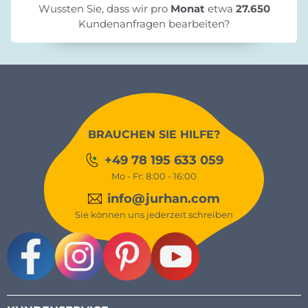
Wussten Sie, dass wir pro
Monat
etwa
27.650
Kundenanfragen bearbeiten?
BRAUCHEN SIE HILFE?
+49 78 195 633 059
Mo - Fr: 8:00 - 16:00
info@jurhan.com
Sie können uns jederzeit schreiben
Facebook
Instagram
Pinterest
Youtube