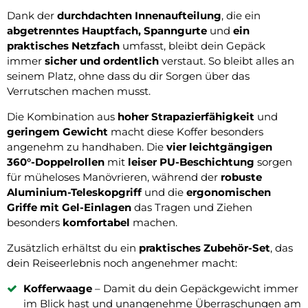
Dank der
durchdachten Innenaufteilung
, die ein
abgetrenntes Hauptfach, Spanngurte
und
ein
praktisches Netzfach
umfasst, bleibt dein Gepäck
immer
sicher und ordentlich
verstaut. So bleibt alles an
seinem Platz, ohne dass du dir Sorgen über das
Verrutschen machen musst.
Die Kombination aus
hoher Strapazierfähigkeit
und
geringem Gewicht
macht diese Koffer besonders
angenehm zu handhaben. Die
vier leichtgängigen
360°-Doppelrollen
mit
leiser PU-Beschichtung
sorgen
für müheloses Manövrieren, während der
robuste
Aluminium-Teleskopgriff
und die
ergonomischen
Griffe mit Gel-Einlagen
das Tragen und Ziehen
besonders
komfortabel
machen.
Zusätzlich erhältst du ein
praktisches Zubehör-Set
, das
dein Reiseerlebnis noch angenehmer macht:
Kofferwaage
– Damit du dein Gepäckgewicht immer
im Blick hast und unangenehme Überraschungen am