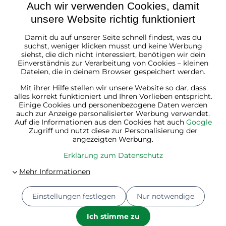
Auch wir verwenden Cookies, damit
unsere Website richtig funktioniert
Damit du auf unserer Seite schnell findest, was du
Österreich
suchst, weniger klicken musst und keine Werbung
siehst, die dich nicht interessiert, benötigen wir dein
Einverständnis zur Verarbeitung von Cookies – kleinen
Dateien, die in deinem Browser gespeichert werden.
Mit ihrer Hilfe stellen wir unsere Website so dar, dass
alles korrekt funktioniert und Ihren Vorlieben entspricht.
Einige Cookies und personenbezogene Daten werden
auch zur Anzeige personalisierter Werbung verwendet.
Auf die Informationen aus den Cookies hat auch
Google
Zugriff und nutzt diese zur Personalisierung der
angezeigten Werbung.
Erklärung zum Datenschutz
Einstellungen festlegen
Nur notwendige
© 2026
Jurhan.at 💚 | Alle Rechte vorbehalten
Datenschutz-Einstellungen
Erklärung zum Datenschutz
Ich stimme zu
Bestellstatus