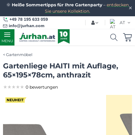
🌞
Heiße Sommertipps für Ihre Gartenparty
–
entdecken
✕
Sie unsere Kollektion.
+49 78 195 633 059
AT
info@jurhan.com
MENU
Gartenmöbel
Gartenliege HAITI mit Auflage,
65×195×78cm, anthrazit
★★★★★
★★★★★
★★★★★
0 bewertungen
NEUHEIT