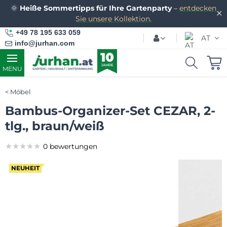
🌞
Heiße Sommertipps für Ihre Gartenparty
–
entdecken
✕
Sie unsere Kollektion.
+49 78 195 633 059
AT
info@jurhan.com
MENU
Möbel
Bambus-Organizer-Set CEZAR, 2-
tlg., braun/weiß
★★★★★
★★★★★
★★★★★
0 bewertungen
NEUHEIT