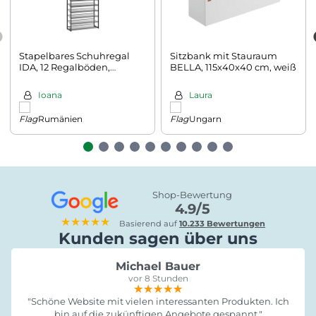
Stapelbares Schuhregal
Sitzbank mit Stauraum
IDA, 12 Regalböden,
BELLA, 115x40x40 cm, weiß
92,5x31x223 cm, schwarz
Ioana
Laura
Rumänien
Ungarn
Shop-Bewertung
4.9/5
★★★★★
Basierend auf
10.233 Bewertungen
Kunden sagen über uns
Michael Bauer
vor 8 Stunden
★★★★★
★★★★★
★★★★★
"Schöne Website mit vielen interessanten Produkten. Ich
bin auf die zukünftigen Angebote gespannt."