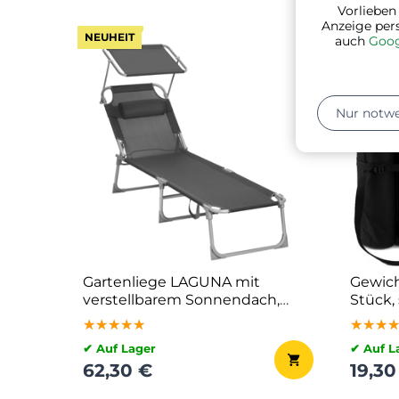
Vorlieben
Anzeige per
NEUHEIT
auch
Goog
Nur notw
Gartenliege LAGUNA mit
Gewich
verstellbarem Sonnendach,
Stück,
193x53x29cm, dunkelgrau
★★★★★
★★★★★
★★★★★
★★★
★★★
★★★
✔ Auf Lager
✔ Auf L
62,30 €
19,30