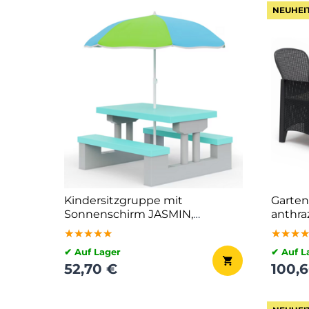
NEUHEI
Kindersitzgruppe mit
Garten
Sonnenschirm JASMIN,
anthraz
67x78,5x42,5cm, grau/mint
★★★★★
★★★★★
★★★★★
★★★
★★★
★★★
✔ Auf Lager
✔ Auf L
52,70 €
100,