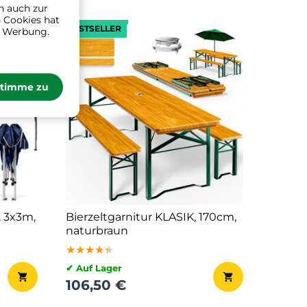
n auch zur
 Cookies hat
BESTSELLER
n Werbung.
stimme zu
, 3x3m,
Bierzeltgarnitur KLASIK, 170cm,
naturbraun
★★★★★
★★★★★
★★★★★
✔ Auf Lager
106,50 €