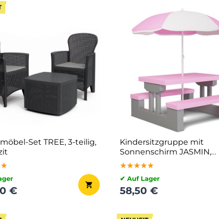
T
möbel-Set TREE, 3-teilig,
Kindersitzgruppe mit
it
Sonnenschirm JASMIN,
67x78,5x42,5cm, rosa/gra
★★
★★
★★
★★★★★
★★★★★
★★★★★
ager
✔ Auf Lager
60 €
58,50 €