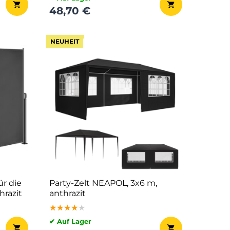
48,70 €
NEUHEIT
r die
Party-Zelt NEAPOL, 3x6 m,
hrazit
anthrazit
★★★★★
★★★★★
★★★★★
✔ Auf Lager