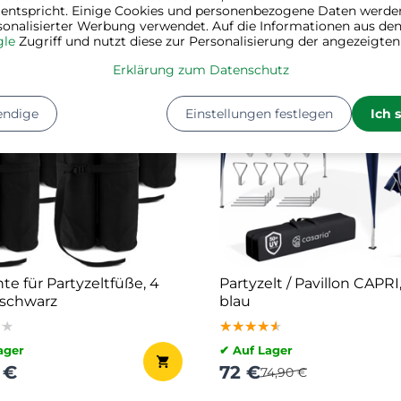
 entspricht. Einige Cookies und personenbezogene Daten werde
sonalisierter Werbung verwendet. Auf die Informationen aus den
le
Zugriff und nutzt diese zur Personalisierung der angezeigte
Erklärung zum Datenschutz
endige
Einstellungen festlegen
Ich 
te für Partyzeltfüße, 4
Partyzelt / Pavillon CAPRI
 schwarz
blau
★★
★★
★★
★★★★★
★★★★★
★★★★★
ager
✔ Auf Lager
 €
72 €
74,90 €