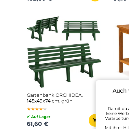
Auch 
Gartenbank ORCHIDEA,
Holz-Be
145x49x74 cm, grün
WASHI
braun
Damit du a
★★★★★
★★★★★
★★★★★
★★★
★★★
★★★
keine Werbu
✔ Auf Lager
✔ Auf L
Verarbeitun
61,60 €
37,70
Mit ihrer Hi