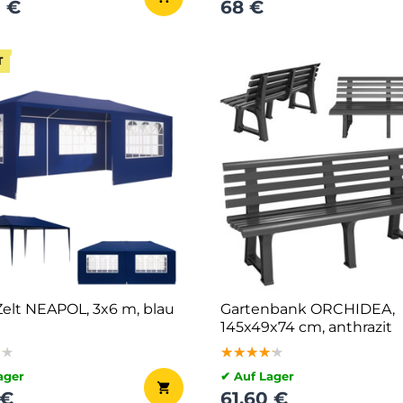
0 €
68 €
T
Zelt NEAPOL, 3x6 m, blau
Gartenbank ORCHIDEA,
145x49x74 cm, anthrazit
★★
★★
★★
★★★★★
★★★★★
★★★★★
ager
✔ Auf Lager
 €
61,60 €