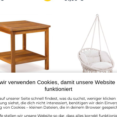
wir verwenden Cookies, damit unsere Website r
istelltisch
Hängesessel BOHO mit K
funktioniert
NGTON, 45x45x45 cm,
Ø 61 cm, beige
uf unserer Seite schnell findest, was du suchst, weniger klicke
★★
★★
★★
★★★★★
★★★★★
★★★★★
ng siehst, die dich nicht interessiert, benötigen wir dein Einver
ager
✔ Auf Lager
g von Cookies – kleinen Dateien, die in deinem Browser gespeic
 €
32 €
61,40 €
lfe stellen wir unsere Website so dar, dass alles korrekt funktioni