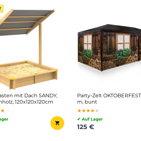
T
sten mit Dach SANDY,
Party-Zelt OKTOBERFEST,
nholz, 120x120x120cm
m, bunt
★★
★★
★★
★★★★★
★★★★★
★★★★★
ager
✔ Auf Lager
125 €