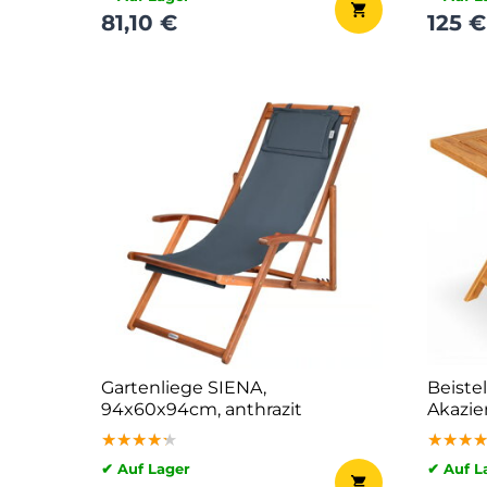
81,10 €
125 €
Gartenliege SIENA,
Beistel
94x60x94cm, anthrazit
Akazie
braun
★★★★★
★★★★★
★★★★★
★★★
★★★
★★★
✔ Auf Lager
✔ Auf L