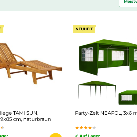
Meist
T
NEUHEIT
liege TAMI SUN,
Party-Zelt NEAPOL, 3x6 m
69x85 cm, naturbraun
★★
★★
★★
★★★★★
★★★★★
★★★★★
ager
✔ Auf Lager