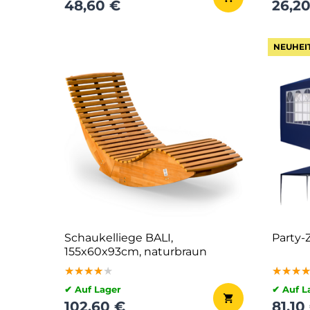
48,60 €
26,2
NEUHEI
Schaukelliege BALI,
Party-
155x60x93cm, naturbraun
★★★★★
★★★★★
★★★★★
★★★
★★★
★★★
✔ Auf Lager
✔ Auf L
102,60 €
81,10