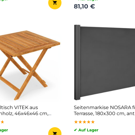
81,10 €
ltisch VITEK aus
Seitenmarkise NOSARA fü
nholz, 46x46x46 cm,
Terrasse, 180x300 cm, ant
★★
★★
★★
★★★★★
★★★★★
★★★★★
ager
✔ Auf Lager