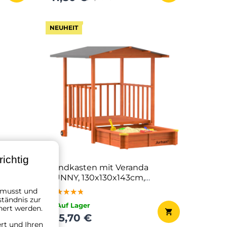
NEUHEIT
ichtig
issen,
Sandkasten mit Veranda
SUNNY, 130x130x143cm,
braun/grau
n musst und
★★★★★
★★★★★
★★★★★
ständnis zur
✔ Auf Lager
hert werden.
135,70 €
ert und Ihren