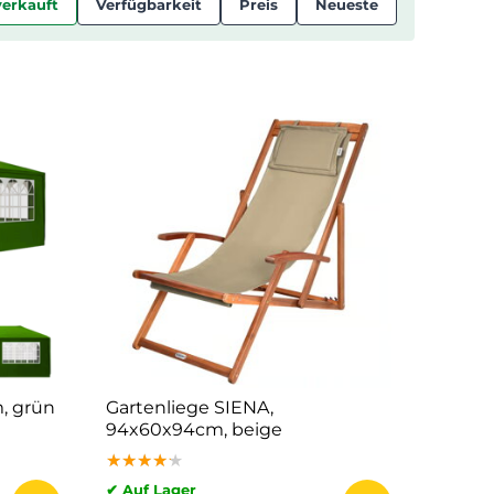
verkauft
Verfügbarkeit
Preis
Neueste
, grün
Gartenliege SIENA,
94x60x94cm, beige
★★★★★
★★★★★
★★★★★
✔ Auf Lager