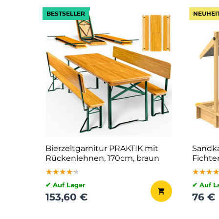
BESTSELLER
NEUHEI
Bierzeltgarnitur PRAKTIK mit
Sandka
Rückenlehnen, 170cm, braun
Fichte
★★★★★
★★★★★
★★★★★
★★★
★★★
★★★
✔ Auf Lager
✔ Auf L
153,60 €
76 €