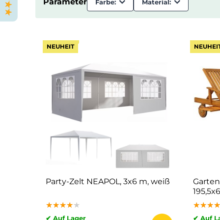
Parameter
Farbe:
Material:
NEUHEIT
NEUHEI
Party-Zelt NEAPOL, 3x6 m, weiß
Garten
195,5x
★★★★★
★★★★★
★★★★★
★★★
★★★
★★★
✔ Auf Lager
✔ Auf L