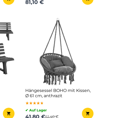
81,10 €
Hängesessel BOHO mit Kissen,
Ø 61 cm, anthrazit
★★★★★
★★★★★
★★★★★
✔ Auf Lager
41,80 €
61,40 €