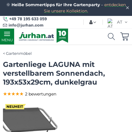
🌞
Heiße Sommertipps für Ihre Gartenparty
–
entdecken
✕
Sie unsere Kollektion.
+49 78 195 633 059
AT
info@jurhan.com
MENU
Gartenmöbel
Gartenliege LAGUNA mit
verstellbarem Sonnendach,
193x53x29cm, dunkelgrau
★★★★★
★★★★★
★★★★★
2 bewertungen
NEUHEIT