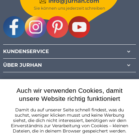
info@jurhan.com
Sie können uns jederzeit schreiben
Facebook
Instagram
Pinterest
Youtube
KUNDENSERVICE
ÜBER JURHAN
Auch wir verwenden Cookies, damit
unsere Website richtig funktioniert
Damit du auf unserer Seite schnell findest, was du
Österreich
suchst, weniger klicken musst und keine Werbung
siehst, die dich nicht interessiert, benötigen wir dein
Einverständnis zur Verarbeitung von Cookies – kleinen
Dateien, die in deinem Browser gespeichert werden.