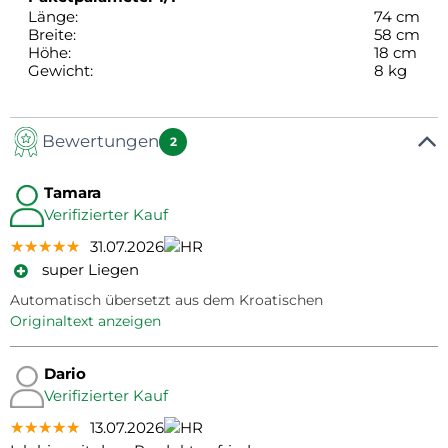
Länge:
74 cm
Breite:
58 cm
Höhe:
18 cm
Gewicht:
8 kg
Bewertungen
2
Tamara
Verifizierter Kauf
★★★★★
★★★★★
★★★★★
31.07.2026
super Liegen
Automatisch übersetzt aus dem Kroatischen
Originaltext anzeigen
Dario
Verifizierter Kauf
★★★★★
★★★★★
★★★★★
13.07.2026