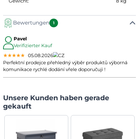
Gewicht:
8 kg
Bewertungen
1
Pavel
Verifizierter Kauf
★★★★★
★★★★★
★★★★★
05.08.2026
Perfektní prodejce přehledný výběr produktů výborná
komunikace rychlé dodání vřele doporučuji !
Unsere Kunden haben gerade
gekauft