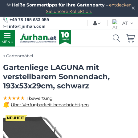
🌞
Heiße Sommertipps für Ihre Gartenparty
–
entdecken
✕
Sie unsere Kollektion.
+49 78 195 633 059
AT
info@jurhan.com
MENU
Gartenmöbel
Gartenliege LAGUNA mit
verstellbarem Sonnendach,
193x53x29cm, schwarz
★★★★★
★★★★★
★★★★★
1 bewertung
Über Verfügbarkeit benachrichtigen
NEUHEIT