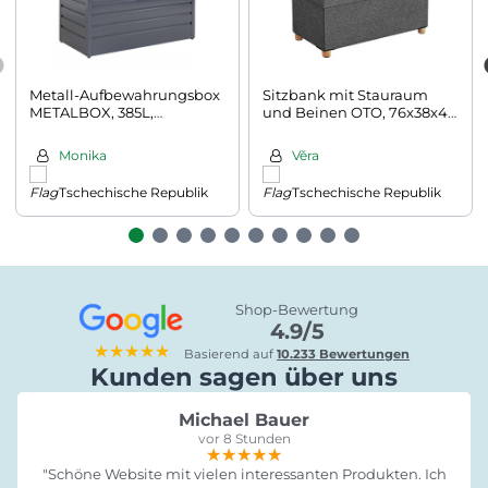
Metall-Aufbewahrungsbox
Sitzbank mit Stauraum
METALBOX, 385L,
und Beinen OTO, 76x38x40
120×62×63 cm, anthrazit
cm, anthrazit
Monika
Věra
Tschechische Republik
Tschechische Republik
Shop-Bewertung
4.9/5
★★★★★
Basierend auf
10.233 Bewertungen
Kunden sagen über uns
Michael Bauer
vor 8 Stunden
★★★★★
★★★★★
★★★★★
"Schöne Website mit vielen interessanten Produkten. Ich