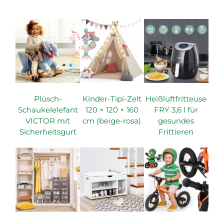
Plüsch-
Kinder-Tipi-Zelt
Heißluftfritteuse
Schaukelelefant
120 × 120 × 160
FRY 3,6 l für
VICTOR mit
cm (beige-rosa)
gesundes
Sicherheitsgurt
Frittieren