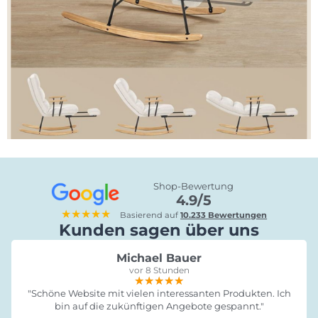
Shop-Bewertung
4.9/5
★★★★★
Basierend auf
10.233 Bewertungen
Kunden sagen über uns
Michael Bauer
vor 8 Stunden
★★★★★
★★★★★
★★★★★
"Schöne Website mit vielen interessanten Produkten. Ich
bin auf die zukünftigen Angebote gespannt."