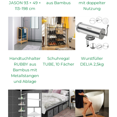
JASON 93 × 49 ×
aus Bambus
mit doppelter
113–198 cm
Nutzung
Handtuchhalter
Schuhregal
Wurstfüller
RUBBY aus
TUBE, 10 Fächer
DELIA 2,5kg
Bambus mit
Metallstangen
und Ablage