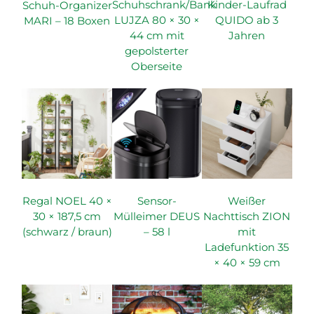
Schuhschrank/Bank
Kinder-Laufrad
Schuh-Organizer
LUJZA 80 × 30 ×
QUIDO ab 3
MARI – 18 Boxen
44 cm mit
Jahren
gepolsterter
Oberseite
Regal NOEL 40 ×
Sensor-
Weißer
30 × 187,5 cm
Mülleimer DEUS
Nachttisch ZION
(schwarz / braun)
– 58 l
mit
Ladefunktion 35
× 40 × 59 cm