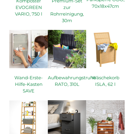
Komposter
Premium-Set
70x18x47cm
EVOGREEN
zur
VARIO, 750 l
Rohrreinigung,
30m
Wand-Erste-
Aufbewahrungstruhe
Wäschekorb
Hilfe-Kasten
RATO, 310L
ISLA, 62 l
SAVE