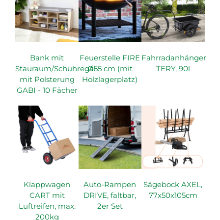
Bank mit
Feuerstelle FIRE
Fahrradanhänger
Stauraum/Schuhregal
Ø55 cm (mit
TERY, 90l
mit Polsterung
Holzlagerplatz)
GABI - 10 Fächer
Klappwagen
Auto-Rampen
Sägebock AXEL,
CART mit
DRIVE, faltbar,
77x50x105cm
Luftreifen, max.
2er Set
200kg