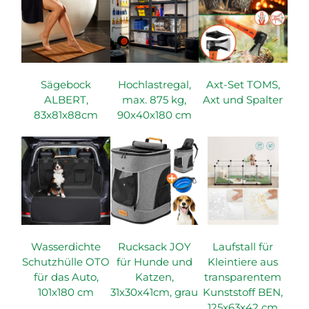
Sägebock
Hochlastregal,
Axt-Set TOMS,
ALBERT,
max. 875 kg,
Axt und Spalter
83x81x88cm
90x40x180 cm
Wasserdichte
Rucksack JOY
Laufstall für
Schutzhülle OTO
für Hunde und
Kleintiere aus
für das Auto,
Katzen,
transparentem
101x180 cm
31x30x41cm, grau
Kunststoff BEN,
125x63x42 cm