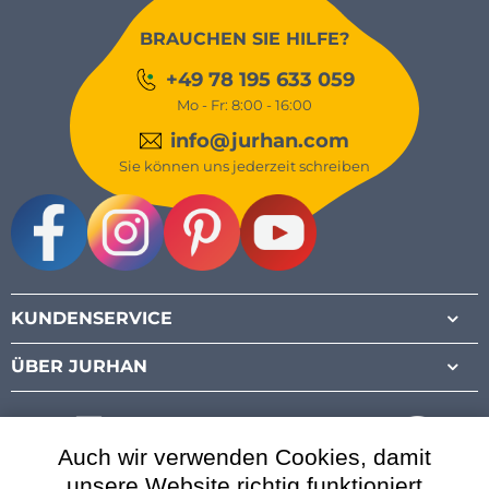
BRAUCHEN SIE HILFE?
+49 78 195 633 059
Mo - Fr: 8:00 - 16:00
info@jurhan.com
Sie können uns jederzeit schreiben
Facebook
Instagram
Pinterest
Youtube
KUNDENSERVICE
ÜBER JURHAN
Auch wir verwenden Cookies, damit
unsere Website richtig funktioniert