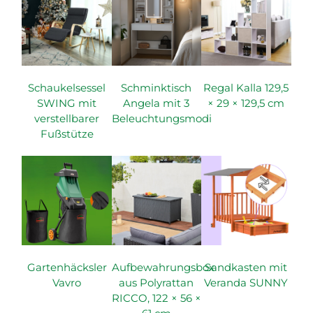
Schaukelsessel
Schminktisch
Regal Kalla 129,5
SWING mit
Angela mit 3
× 29 × 129,5 cm
verstellbarer
Beleuchtungsmodi
Fußstütze
Gartenhäcksler
Aufbewahrungsbox
Sandkasten mit
Vavro
aus Polyrattan
Veranda SUNNY
RICCO, 122 × 56 ×