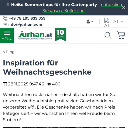
🌞
Heiße Sommertipps für Ihre Gartenparty
–
entdecken
✕
Sie unsere Kollektion.
+49 78 195 633 059
AT
info@jurhan.com
MENU
Blog
Inspiration für
Weihnachtsgeschenke
28.11.2025 9:47.46
400
Weihnachten rückt näher – deshalb haben wir für Sie
unseren Weihnachtsblog mit vielen Geschenkideen
vorbereitet ❄️🎅. Die Geschenke haben wir nach Preis
kategorisiert – wir wünschen Ihnen viel Freude beim
Stöbern!