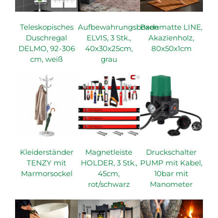
Teleskopisches
Aufbewahrungsboxen
Badematte LINE,
Duschregal
ELVIS, 3 Stk.,
Akazienholz,
DELMO, 92-306
40x30x25cm,
80x50x1cm
cm, weiß
grau
Kleiderständer
Magnetleiste
Druckschalter
TENZY mit
HOLDER, 3 Stk.,
PUMP mit Kabel,
Marmorsockel
45cm,
10bar mit
rot/schwarz
Manometer