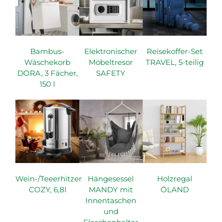
Bambus-
Elektronischer
Reisekoffer-Set
Wäschekorb
Möbeltresor
TRAVEL, 5-teilig
DORA, 3 Fächer,
SAFETY
150 l
Wein-/Teeerhitzer
Hängesessel
Holzregal
COZY, 6,8l
MANDY mit
ÖLAND
Innentaschen
und