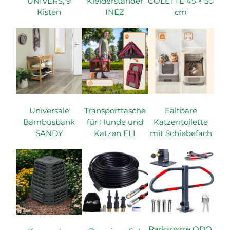
UNIVERS, 9
Kleiderständer
COLETTE 45 × 50
Kisten
INEZ
cm
Universale
Transporttasche
Faltbare
Bambusbank
für Hunde und
Katzentoilette
SANDY
Katzen ELI
mit Schiebefach
Parksperre ODO,