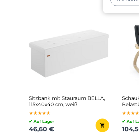
Sitzbank mit Stauraum BELLA,
Schauk
115x40x40 cm, weiß
Belastb
cm, an
★★★★★
★★★★★
★★★★★
★★★
★★★
★★★
✔ Auf Lager
✔ Auf L
46,60 €
104,