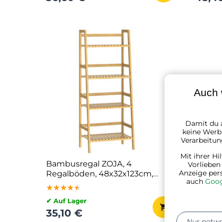
Auch 
Damit du a
keine Werbu
Verarbeitun
Mit ihrer Hi
Bambusregal ZOJA, 4
Regal 
Vorlieben
Anzeige per
Regalböden, 48x32x123cm,
max. 6
auch
Goog
braun
★★★★★
★★★★★
★★★★★
★★★
★★★
★★★
✔ Auf Lager
✔ Auf L
35,10 €
47,10
Nur notw