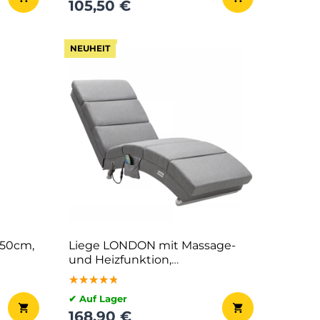
105,50 €
NEUHEIT
×50cm,
Liege LONDON mit Massage-
und Heizfunktion,
186×55×89cm, grau
★★★★★
★★★★★
★★★★★
✔ Auf Lager
168,90 €