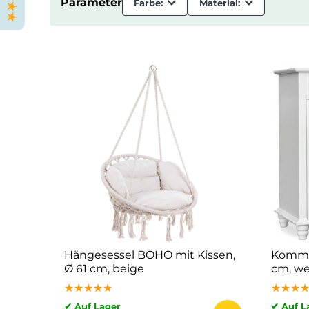
Parameter
Farbe:
Material:
Hängesessel BOHO mit Kissen,
Kommo
Ø 61 cm, beige
cm, we
★★★★★
★★★★★
★★★★★
★★★
★★★
★★★
✔ Auf Lager
✔ Auf L