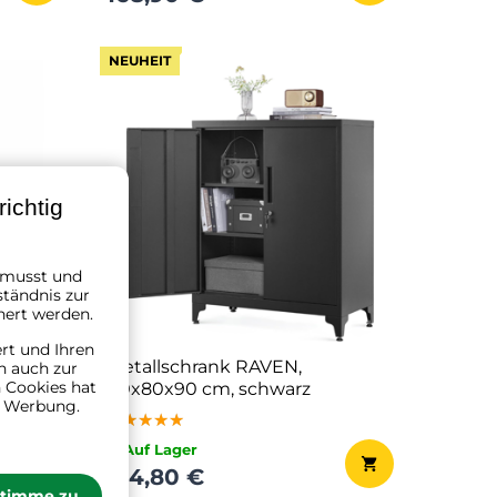
NEUHEIT
ichtig
n musst und
ständnis zur
hert werden.
ert und Ihren
age-
Metallschrank RAVEN,
n auch zur
 Cookies hat
5x89
40x80x90 cm, schwarz
n Werbung.
★★★★★
★★★★★
★★★★★
✔ Auf Lager
134,80 €
stimme zu