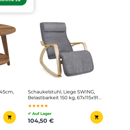
×45cm,
Schaukelstuhl, Liege SWING,
Belastbarkeit 150 kg, 67x115x91
cm, grau
★★★★★
★★★★★
★★★★★
✔ Auf Lager
104,50 €