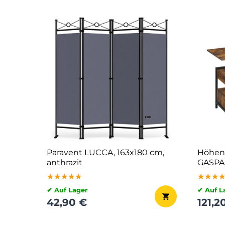
Paravent LUCCA, 163x180 cm,
Höhenv
anthrazit
GASPAR
braun/
★★★★★
★★★★★
★★★★★
★★★
★★★
★★★
✔ Auf Lager
✔ Auf L
42,90 €
121,2