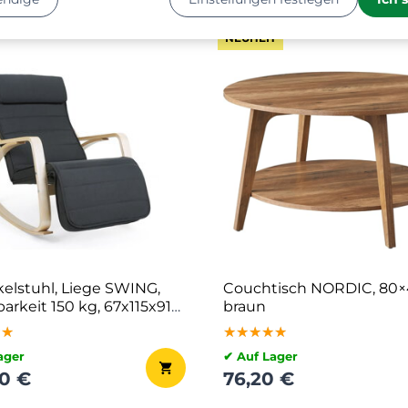
NEUHEIT
elstuhl, Liege SWING,
Couchtisch NORDIC, 80
arkeit 150 kg, 67x115x91
braun
thrazit
★★
★★
★★
★★★★★
★★★★★
★★★★★
ager
✔ Auf Lager
50 €
76,20 €