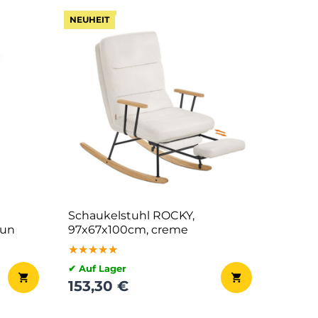
NEUHEIT
Schaukelstuhl ROCKY,
aun
97x67x100cm, creme
★★★★★
★★★★★
★★★★★
✔ Auf Lager
153,30 €