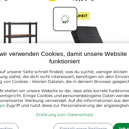
NEUHEIT
wir verwenden Cookies, damit unsere Website r
funktioniert
uf unserer Seite schnell findest, was du suchst, weniger klicke
ng siehst, die dich nicht interessiert, benötigen wir dein Einver
g von Cookies – kleinen Dateien, die in deinem Browser gespeic
lfe stellen wir unsere Website so dar, dass alles korrekt funktioni
DUSTY, 5 Regalböden,
Liege LONDON mit Mass
 entspricht. Einige Cookies und personenbezogene Daten werde
sonalisierter Werbung verwendet. Auf die Informationen aus den
50 kg, schwarz/braun
und Heizfunktion, 186x5
le
Zugriff und nutzt diese zur Personalisierung der angezeigte
cm, anthrazit
★★
★★
★★
★★★★★
★★★★★
★★★★★
Erklärung zum Datenschutz
ager
✔ Auf Lager
 €
168,90 €
endige
Einstellungen festlegen
Ich 