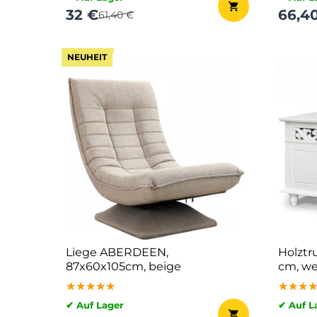
32 €
66,4
61,40 €
NEUHEIT
Liege ABERDEEN,
Holztr
87x60x105cm, beige
cm, we
★★★★★
★★★★★
★★★★★
★★★
★★★
★★★
✔ Auf Lager
✔ Auf L