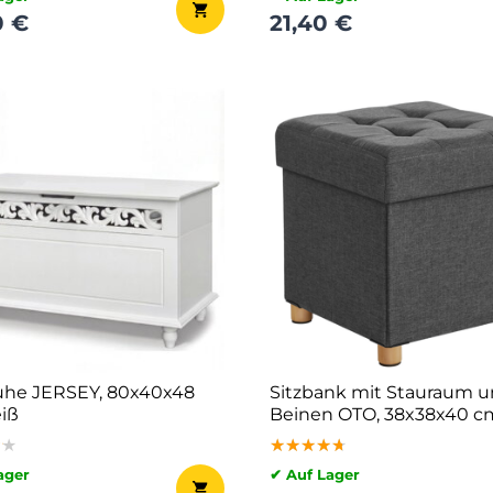
0 €
21,40 €
uhe JERSEY, 80x40x48
Sitzbank mit Stauraum 
iß
Beinen OTO, 38x38x40 c
anthrazit
★★
★★
★★
★★★★★
★★★★★
★★★★★
ager
✔ Auf Lager