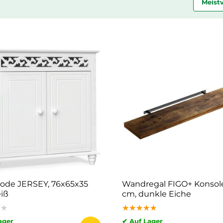
Meist
de JERSEY, 76x65x35
Wandregal FIGO+ Konsole
iß
cm, dunkle Eiche
★★
★★
★★
★★★★★
★★★★★
★★★★★
ager
✔ Auf Lager