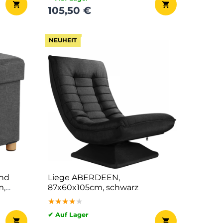
105,50 €
NEUHEIT
und
Liege ABERDEEN,
m,
87x60x105cm, schwarz
★★★★★
★★★★★
★★★★★
✔ Auf Lager