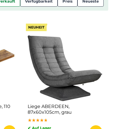
verkauft
Verfügbarkeit
Preis
Neueste
NEUHEIT
, 110
Liege ABERDEEN,
87x60x105cm, grau
★★★★★
★★★★★
★★★★★
✔ Auf Lager