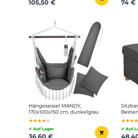
105,50 €
74 €
Hängesessel MANDY,
Sitzba
170x100x150 cm, dunkelgrau
Beinen
anthraz
★★★★★
★★★★★
★★★★★
★★★
★★★
★★★
✔ Auf Lager
✔ Auf L
36,60 €
48,4