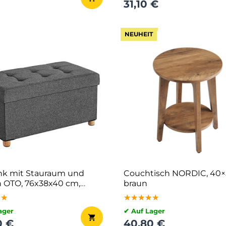
31,10 €
NEUHEIT
nk mit Stauraum und
Couchtisch NORDIC, 40
 OTO, 76x38x40 cm,
braun
it
★★
★★
★★
★★★★★
★★★★★
★★★★★
ager
✔ Auf Lager
0 €
40,80 €