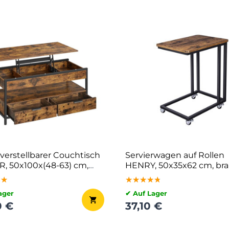
erstellbarer Couchtisch
Servierwagen auf Rollen
, 50x100x(48-63) cm,
HENRY, 50x35x62 cm, br
schwarz
★★
★★
★★
★★★★★
★★★★★
★★★★★
ager
✔ Auf Lager
0 €
37,10 €