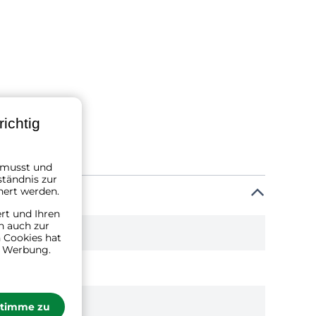
ichtig
n musst und
ständnis zur
hert werden.
ert und Ihren
n auch zur
 Cookies hat
n Werbung.
stimme zu