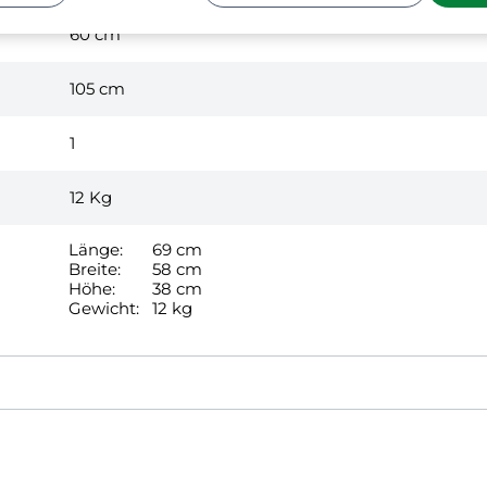
60 cm
105 cm
1
12
Kg
Länge:
69 cm
Breite:
58 cm
Höhe:
38 cm
Gewicht:
12 kg