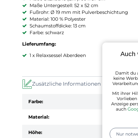
Maße Untergestell: 52 x 52 cm
Fußrohr: Ø 19 mm mit Pulverbeschichtung
Material: 100 % Polyester
Schaumstoffdicke: 13 cm
Farbe: schwarz
Lieferumfang:
Auch 
1 x Relaxsessel Aberdeen
Damit du a
keine Werbu
Verarbeitun
Zusätzliche Informationen
Mit ihrer Hi
Vorlieben
Farbe:
Anzeige per
auch
Goog
Material:
Höhe:
Nur notw