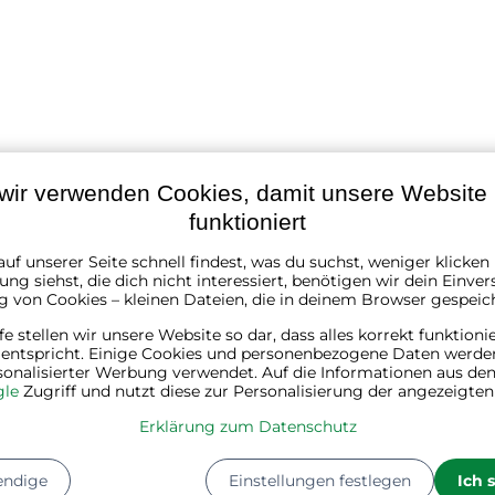
wir verwenden Cookies, damit unsere Website r
funktioniert
uf unserer Seite schnell findest, was du suchst, weniger klicke
ng siehst, die dich nicht interessiert, benötigen wir dein Einver
g von Cookies – kleinen Dateien, die in deinem Browser gespeic
lfe stellen wir unsere Website so dar, dass alles korrekt funktioni
 entspricht. Einige Cookies und personenbezogene Daten werde
schwarz
sonalisierter Werbung verwendet. Auf die Informationen aus den
le
Zugriff und nutzt diese zur Personalisierung der angezeigte
Stahl, Textil, Polyester
Erklärung zum Datenschutz
87 cm
endige
Einstellungen festlegen
Ich 