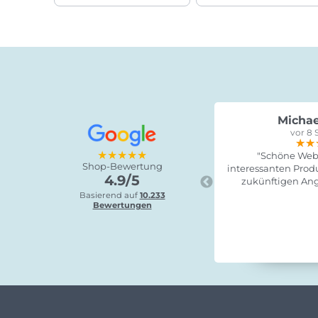
Michae
vor 8 
★★
★★
★★
★★★★★
"Schöne Webs
Shop-Bewertung
interessanten Produ
4.9/5
zukünftigen Ang
Basierend auf
10.233
Bewertungen