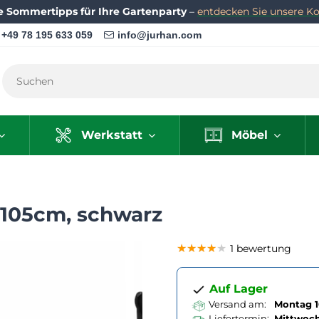
e Sommertipps für Ihre Gartenparty
–
entdecken Sie unsere Kol
+49 78 195 633 059
info@jurhan.com
Werkstatt
Möbel
105cm, schwarz
★★★★★
★★★★★
★★★★★
1 bewertung
Auf Lager
Versand am:
Montag 1
Liefertermin:
Mittwoc