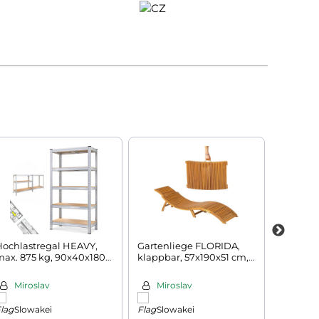
Hochlastregal HEAVY,
Gartenliege FLORIDA,
Liege 
max. 875 kg, 90x40x180
klappbar, 57x190x51 cm,
87x60x1
m, silber
naturbraun
Miroslav
Miroslav
Silvi
Slowakei
Slowakei
Tsch