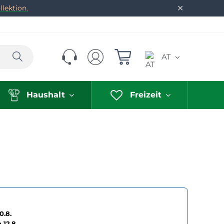
✕
lektion.
Suchen
AT
Haushalt
Freizeit
0.8.
h
12.8.