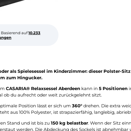
Basierend auf
10.233
ungen
er als Spielesessel im Kinderzimmer: dieser Polster-Sitz
aum zum Hingucker.
vom
CASARIA® Relaxsessel Aberdeen
kann in
5 Positionen
i
l ob du aufrecht oder weit zurückgelehnt sitzt.
 optimale Position lässt er sich um
360°
drehen. Die extra wei
aus 100% Polyester, ist strapazierfähig, langlebig, abriebf
ren Stand und ist bis zu
150 kg belastbar
. Wenn der Sitz ein
staut werden. Die Abdeckung des Sockels ist abnehmbar un