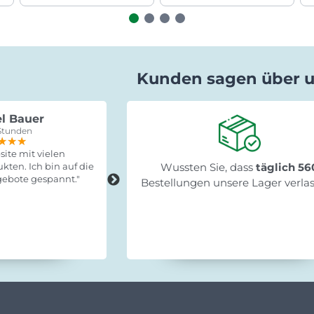
Kunden sagen über 
l Bauer
Gabriele Saxa
Stunden
vor 15 Stunden
★★★
★★★
★★★
★★★★★
★★★★★
★★★★★
ite mit vielen
"Schnelle Lieferung, leicht zum
kten. Ich bin auf die
Wussten Sie, dass
Fertigstellen und stabil!"
täglich 56
ebote gespannt."
Bestellungen unsere Lager verla