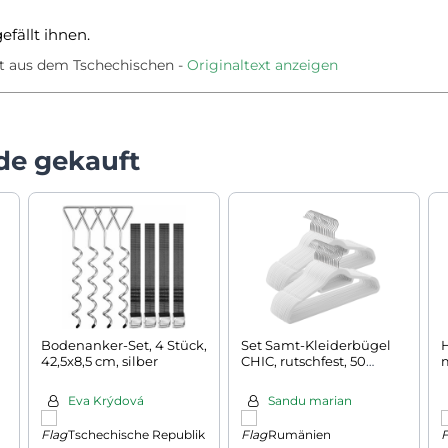
efällt ihnen.
t aus dem Tschechischen
Originaltext anzeigen
de gekauft
Bodenanker-Set, 4 Stück,
Set Samt-Kleiderbügel
42,5x8,5 cm, silber
CHIC, rutschfest, 50
Stück, weiß
c
Eva Krýdová
Sandu marian
Tschechische Republik
Rumänien