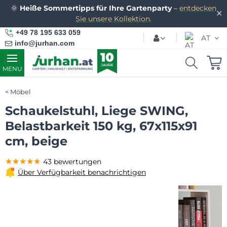
🌞
Heiße Sommertipps für Ihre Gartenparty
–
entdecken
✕
Sie unsere Kollektion.
+49 78 195 633 059
AT
info@jurhan.com
MENU
Möbel
Schaukelstuhl, Liege SWING,
Belastbarkeit 150 kg, 67x115x91
cm, beige
★★★★★
★★★★★
★★★★★
43 bewertungen
Über Verfügbarkeit benachrichtigen