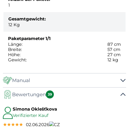
1
Gesamtgewicht:
12
Kg
Paketparameter
1/1
Länge:
87 cm
Breite:
57 cm
Höhe:
27 cm
Gewicht:
12 kg
Manual
Bewertungen
Manuál
39
Simona Oklešťkova
Verifizierter Kauf
★★★★★
★★★★★
★★★★★
02.06.2026