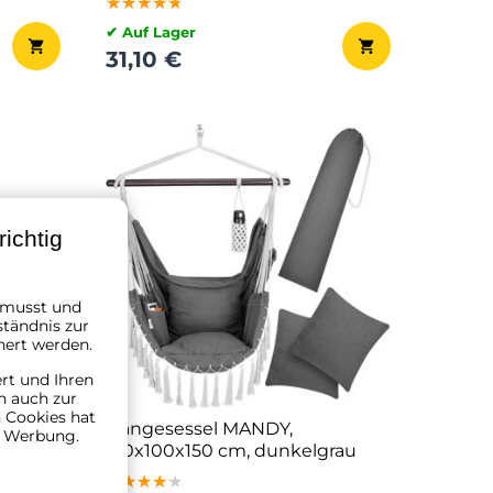
★★★★★
★★★★★
★★★★★
✔ Auf Lager
31,10 €
ichtig
n musst und
ständnis zur
hert werden.
ert und Ihren
n auch zur
 Cookies hat
136 cm,
Hängesessel MANDY,
n Werbung.
170x100x150 cm, dunkelgrau
★★★★★
★★★★★
★★★★★