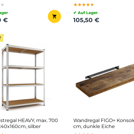
★★
★★
★★
★★★★★
★★★★★
★★★★★
ager
✔ Auf Lager
0 €
105,50 €
T
stregal HEAVY, max. 700
Wandregal FIGO+ Konsole
x40x160cm, silber
cm, dunkle Eiche