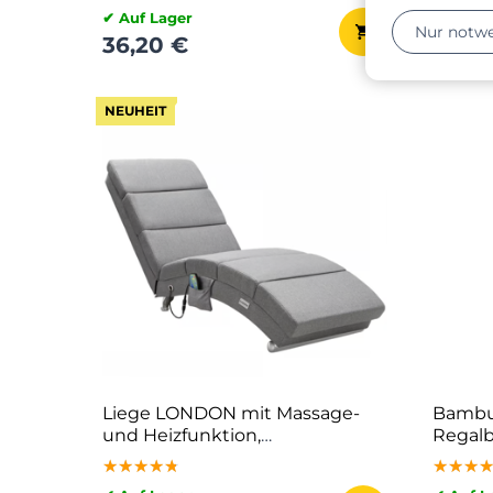
✔ Auf Lager
✔ Auf L
Nur notw
36,20 €
105,5
NEUHEIT
Liege LONDON mit Massage-
Bambus
und Heizfunktion,
Regalb
186×55×89cm, grau
braun
★★★★★
★★★★★
★★★★★
★★★
★★★
★★★