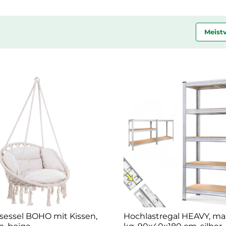
Meist
essel BOHO mit Kissen,
Hochlastregal HEAVY, ma