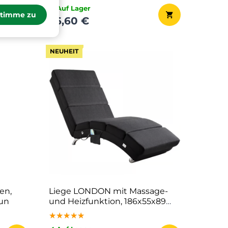
✔ Auf Lager
stimme zu
36,60 €
NEUHEIT
en,
Liege LONDON mit Massage-
aun
und Heizfunktion, 186x55x89
cm, anthrazit
★★★★★
★★★★★
★★★★★