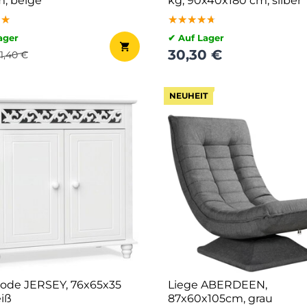
m, beige
kg, 90x40x180 cm, silber
★★
★★
★★
★★★★★
★★★★★
★★★★★
ager
✔ Auf Lager
30,30 €
1,40 €
NEUHEIT
de JERSEY, 76x65x35
Liege ABERDEEN,
iß
87x60x105cm, grau