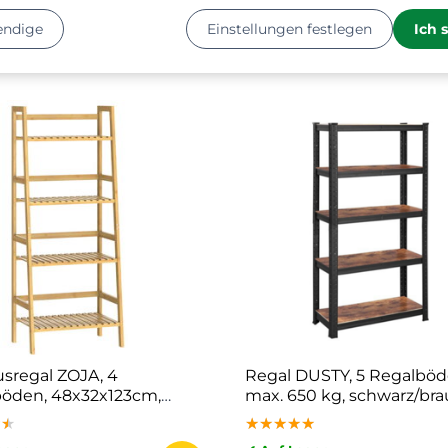
ager
✔ Auf Lager
endige
Einstellungen festlegen
Ich 
0 €
34 €
regal ZOJA, 4
Regal DUSTY, 5 Regalböd
öden, 48x32x123cm,
max. 650 kg, schwarz/br
★★
★★
★★
★★★★★
★★★★★
★★★★★