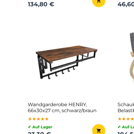
134,80 €
46,6
Wandgarderobe HENRY,
Schauk
66x30x27 cm, schwarz/braun
Belastb
cm, gr
★★★★★
★★★★★
★★★★★
★★★
★★★
★★★
✔ Auf Lager
✔ Auf L