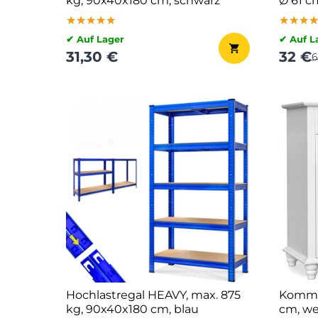
kg, 90x40x180 cm, schwarz
Ø 61 c
★★★★★
★★★★★
★★★★★
★★★
★★★
★★★
✔ Auf Lager
✔ Auf L
31,30 €
32 €
6
Hochlastregal HEAVY, max. 875
Kommo
kg, 90x40x180 cm, blau
cm, we