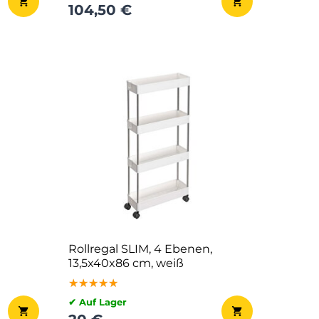
104,50 €
Rollregal SLIM, 4 Ebenen,
13,5x40x86 cm, weiß
den,
★★★★★
★★★★★
★★★★★
✔ Auf Lager