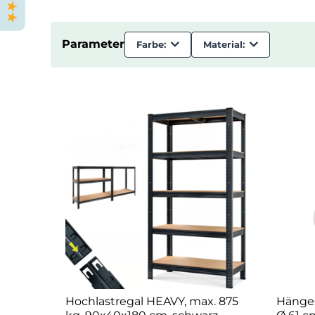
Parameter
Farbe:
Material:
Hochlastregal HEAVY, max. 875
Hänges