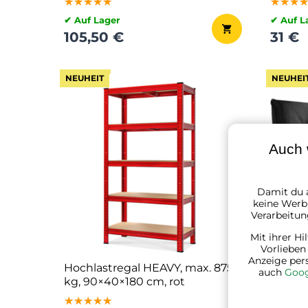
★★★★★
★★★★★
★★★★★
★★★
★★★
★★★
✔ Auf Lager
✔ Auf L
105,50 €
31 €
NEUHEIT
NEUHEI
Auch 
Damit du a
keine Werbu
Verarbeitun
Mit ihrer Hi
Vorlieben
Anzeige per
Hochlastregal HEAVY, max. 875
Liege
auch
Goog
kg, 90×40×180 cm, rot
87x60x
★★★★★
★★★★★
★★★★★
★★★
★★★
★★★