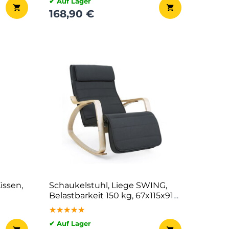
✔ Auf Lager
168,90 €
issen,
Schaukelstuhl, Liege SWING,
Belastbarkeit 150 kg, 67x115x91
cm, anthrazit
★★★★★
★★★★★
★★★★★
✔ Auf Lager