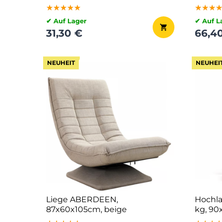
★★★★★
★★★★★
★★★★★
★★★
★★★
★★★
✔ Auf Lager
✔ Auf L
31,30 €
66,4
NEUHEIT
NEUHEI
Liege ABERDEEN,
Hochla
87x60x105cm, beige
kg, 90