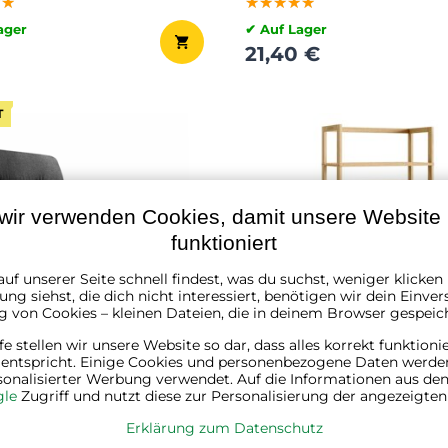
★★
★★
★★
★★★★★
★★★★★
★★★★★
ager
✔ Auf Lager
21,40 €
T
wir verwenden Cookies, damit unsere Website r
funktioniert
uf unserer Seite schnell findest, was du suchst, weniger klicke
ng siehst, die dich nicht interessiert, benötigen wir dein Einver
g von Cookies – kleinen Dateien, die in deinem Browser gespeic
lfe stellen wir unsere Website so dar, dass alles korrekt funktioni
 entspricht. Einige Cookies und personenbezogene Daten werde
sonalisierter Werbung verwendet. Auf die Informationen aus den
 ABERDEEN,
Holzregal ÖLAND, 58x27x
le
Zugriff und nutzt diese zur Personalisierung der angezeigte
105cm, schwarz
5 Regalböden, braun
Erklärung zum Datenschutz
★★
★★
★★
★★★★★
★★★★★
★★★★★