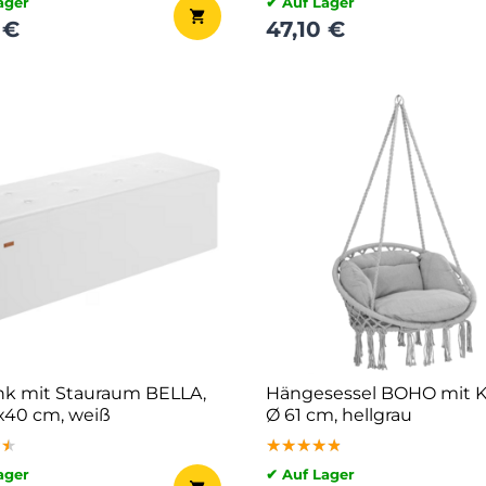
ager
✔ Auf Lager
 €
47,10 €
nk mit Stauraum BELLA,
Hängesessel BOHO mit K
x40 cm, weiß
Ø 61 cm, hellgrau
★★
★★
★★
★★★★★
★★★★★
★★★★★
ager
✔ Auf Lager