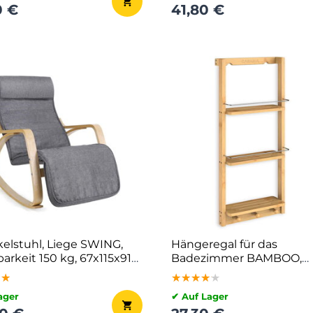
0 €
41,80 €
elstuhl, Liege SWING,
Hängeregal für das
arkeit 150 kg, 67x115x91
Badezimmer BAMBOO,
au
28,5x10x70cm, 3 Regalbö
★★
★★
★★
★★★★★
★★★★★
★★★★★
braun
ager
✔ Auf Lager