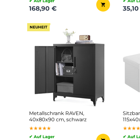
✔ Auf Lager
✔ Auf L
168,90 €
35,10
NEUHEIT
Metallschrank RAVEN,
Sitzba
40x80x90 cm, schwarz
115x40
★★★★★
★★★★★
★★★★★
★★★
★★★
★★★
✔ Auf Lager
✔ Auf L