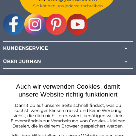
Sie können uns jederzeit schreiben
Facebook
Instagram
Pinterest
Youtube
KUNDENSERVICE
ÜBER JURHAN
Auch wir verwenden Cookies, damit
unsere Website richtig funktioniert
Damit du auf unserer Seite schnell findest, was du
Österreich
suchst, weniger klicken musst und keine Werbung
siehst, die dich nicht interessiert, benötigen wir dein
Einverständnis zur Verarbeitung von Cookies – kleinen
Dateien, die in deinem Browser gespeichert werden.
Mit ihrer Hilfe stellen wir unsere Website so dar, dass