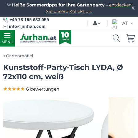
🌞
Heiße Sommertipps für Ihre Gartenparty
–
entdecken
✕
Sie unsere Kollektion.
+49 78 195 633 059
AT
info@jurhan.com
MENU
Gartenmöbel
Kunststoff-Party-Tisch LYDA, Ø
72x110 cm, weiß
★★★★★
★★★★★
★★★★★
6 bewertungen