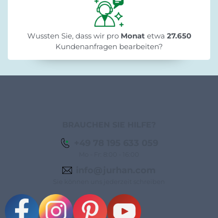
Wussten Sie, dass wir pro
Monat
etwa
27.650
Kundenanfragen bearbeiten?
BRAUCHEN SIE HILFE?
+49 78 195 633 059
Mo - Fr: 8:00 - 16:00
info@jurhan.com
Sie können uns jederzeit schreiben