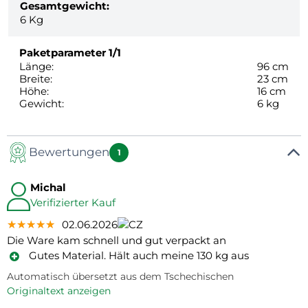
Gesamtgewicht:
6
Kg
Paketparameter
1/1
Länge:
96 cm
Breite:
23 cm
Höhe:
16 cm
Gewicht:
6 kg
Bewertungen
1
Michal
Verifizierter Kauf
★★★★★
★★★★★
★★★★★
02.06.2026
Die Ware kam schnell und gut verpackt an
Gutes Material. Hält auch meine 130 kg aus
Automatisch übersetzt aus dem Tschechischen
Originaltext anzeigen