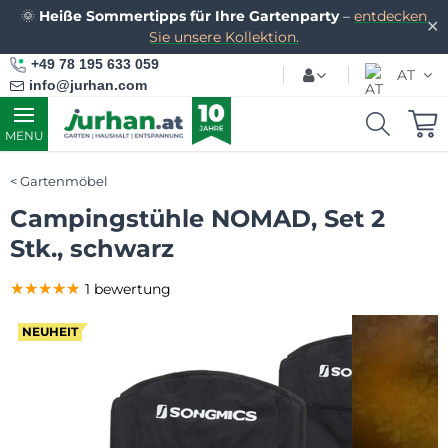
🌞
Heiße Sommertipps für Ihre Gartenparty
–
entdecken
✕
Sie unsere Kollektion.
+49 78 195 633 059
AT
info@jurhan.com
MENU
Gartenmöbel
Campingstühle NOMAD, Set 2
Stk., schwarz
★★★★★
★★★★★
★★★★★
1 bewertung
NEUHEIT