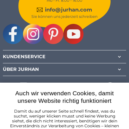
Mo - Fr: 8:00 - 16:00
info@jurhan.com
Sie können uns jederzeit schreiben
Facebook
Instagram
Pinterest
Youtube
KUNDENSERVICE
ÜBER JURHAN
Auch wir verwenden Cookies, damit
unsere Website richtig funktioniert
Damit du auf unserer Seite schnell findest, was du
Österreich
suchst, weniger klicken musst und keine Werbung
siehst, die dich nicht interessiert, benötigen wir dein
Einverständnis zur Verarbeitung von Cookies – kleinen