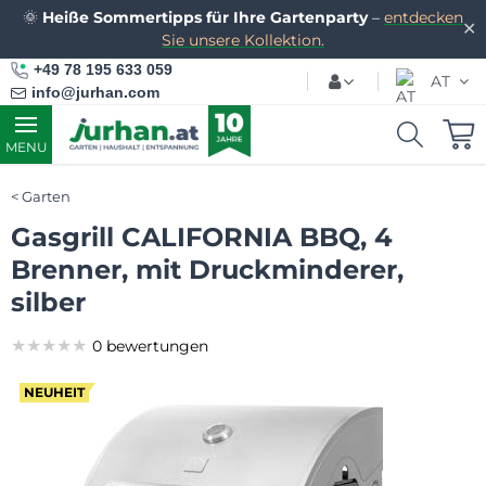
🌞
Heiße Sommertipps für Ihre Gartenparty
–
entdecken
✕
Sie unsere Kollektion.
+49 78 195 633 059
AT
info@jurhan.com
MENU
Garten
Gasgrill CALIFORNIA BBQ, 4
Brenner, mit Druckminderer,
silber
★★★★★
★★★★★
★★★★★
0 bewertungen
NEUHEIT