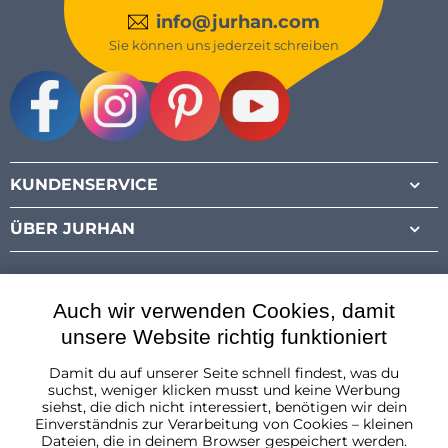
info@jurhan.com
Sie können uns jederzeit schreiben
Facebook
Instagram
Pinterest
Youtube
KUNDENSERVICE
ÜBER JURHAN
Auch wir verwenden Cookies, damit
unsere Website richtig funktioniert
Damit du auf unserer Seite schnell findest, was du
Österreich
suchst, weniger klicken musst und keine Werbung
siehst, die dich nicht interessiert, benötigen wir dein
Einverständnis zur Verarbeitung von Cookies – kleinen
Dateien, die in deinem Browser gespeichert werden.