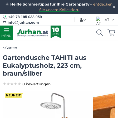
🌞
Heiße Sommertipps für Ihre Gartenparty
–
entdecken
✕
Sie unsere Kollektion.
+49 78 195 633 059
AT
info@jurhan.com
MENU
Garten
Gartendusche TAHITI aus
Eukalyptusholz, 223 cm,
braun/silber
★★★★★
★★★★★
★★★★★
0 bewertungen
NEUHEIT