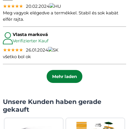
★★★★★
★★★★★
★★★★★
20.02.2024
Meg vagyok elégedve a termékkel. Stabil és sok kabàt
elfér rajta.
Vlasta marková
Verifizierter Kauf
★★★★★
★★★★★
★★★★★
26.01.2024
všetko bol ok
Mehr laden
Unsere Kunden haben gerade
gekauft