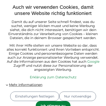
Auch wir verwenden Cookies, damit
unsere Website richtig funktioniert
Damit du auf unserer Seite schnell findest, was du
Österreich
suchst, weniger klicken musst und keine Werbung
siehst, die dich nicht interessiert, benötigen wir dein
Einverständnis zur Verarbeitung von Cookies – kleinen
Dateien, die in deinem Browser gespeichert werden.
Mit ihrer Hilfe stellen wir unsere Website so dar, dass
alles korrekt funktioniert und Ihren Vorlieben entspricht.
Einige Cookies und personenbezogene Daten werden
auch zur Anzeige personalisierter Werbung verwendet.
Auf die Informationen aus den Cookies hat auch
Google
Zugriff und nutzt diese zur Personalisierung der
angezeigten Werbung.
Erklärung zum Datenschutz
Einstellungen festlegen
Nur notwendige
© 2026
Jurhan.at 💚 | Alle Rechte vorbehalten
Datenschutz-Einstellungen
Erklärung zum Datenschutz
Ich stimme zu