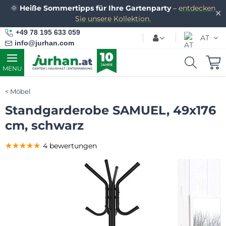
🌞
Heiße Sommertipps für Ihre Gartenparty
–
entdecken
✕
Sie unsere Kollektion.
+49 78 195 633 059
AT
info@jurhan.com
MENU
Möbel
Standgarderobe SAMUEL, 49x176
cm, schwarz
★★★★★
★★★★★
★★★★★
4 bewertungen