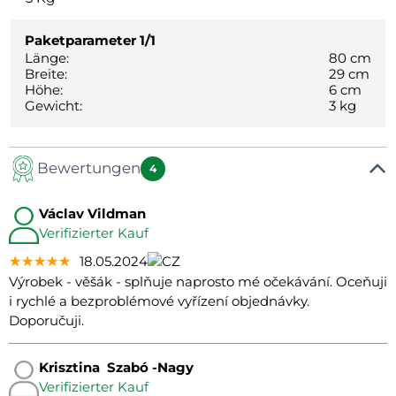
Paketparameter
1/1
Länge:
80 cm
Breite:
29 cm
Höhe:
6 cm
Gewicht:
3 kg
Bewertungen
4
Václav Vildman
Verifizierter Kauf
★★★★★
★★★★★
★★★★★
18.05.2024
Výrobek - věšák - splňuje naprosto mé očekávání. Oceňuji
i rychlé a bezproblémové vyřízení objednávky.
Doporučuji.
Krisztina Szabó -Nagy
Verifizierter Kauf