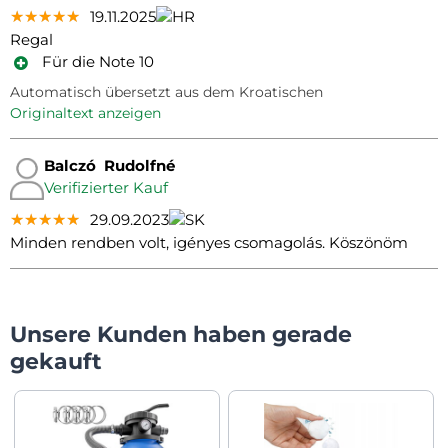
★★★★★
★★★★★
★★★★★
19.11.2025
Regal
Für die Note 10
Automatisch übersetzt aus dem Kroatischen
Originaltext anzeigen
Balczó Rudolfné
Verifizierter Kauf
★★★★★
★★★★★
★★★★★
29.09.2023
Minden rendben volt, igényes csomagolás. Köszönöm
Unsere Kunden haben gerade
gekauft