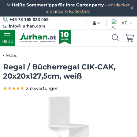
🌞
Heiße Sommertipps für Ihre Gartenparty
–
entdecken
✕
Sie unsere Kollektion.
+49 78 195 633 059
AT
info@jurhan.com
MENU
Möbel
Regal / Bücherregal CIK-CAK,
20x20x127,5cm, weiß
★★★★★
★★★★★
★★★★★
2 bewertungen