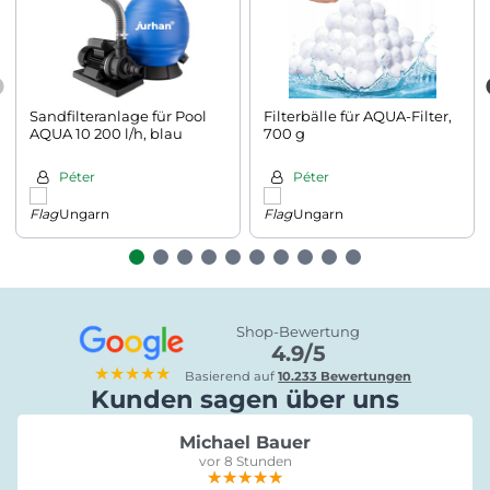
Sandfilteranlage für Pool
Filterbälle für AQUA-Filter,
AQUA 10 200 l/h, blau
700 g
Péter
Péter
Ungarn
Ungarn
Shop-Bewertung
4.9/5
★★★★★
Basierend auf
10.233 Bewertungen
Kunden sagen über uns
Michael Bauer
vor 8 Stunden
★★★★★
★★★★★
★★★★★