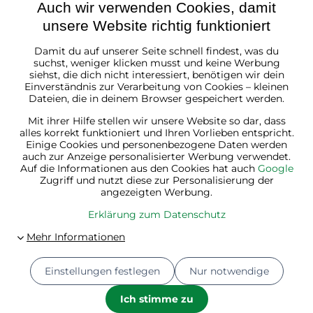
Auch wir verwenden Cookies, damit
unsere Website richtig funktioniert
Damit du auf unserer Seite schnell findest, was du
Österreich
suchst, weniger klicken musst und keine Werbung
siehst, die dich nicht interessiert, benötigen wir dein
Einverständnis zur Verarbeitung von Cookies – kleinen
Dateien, die in deinem Browser gespeichert werden.
Mit ihrer Hilfe stellen wir unsere Website so dar, dass
alles korrekt funktioniert und Ihren Vorlieben entspricht.
Einige Cookies und personenbezogene Daten werden
auch zur Anzeige personalisierter Werbung verwendet.
Auf die Informationen aus den Cookies hat auch
Google
Zugriff und nutzt diese zur Personalisierung der
angezeigten Werbung.
Erklärung zum Datenschutz
Einstellungen festlegen
Nur notwendige
© 2026
Jurhan.at 💚 | Alle Rechte vorbehalten
Datenschutz-Einstellungen
Erklärung zum Datenschutz
Ich stimme zu
Bestellstatus