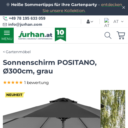
🌞
Heiße Sommertipps für Ihre Gartenparty
–
entdecken
✕
Sie unsere Kollektion.
+49 78 195 633 059
AT
info@jurhan.com
MENU
Gartenmöbel
Sonnenschirm POSITANO,
Ø300cm, grau
★★★★★
★★★★★
★★★★★
1 bewertung
NEUHEIT