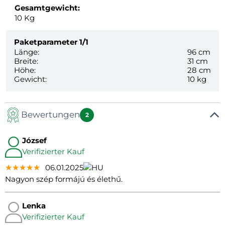
Gesamtgewicht:
10
Kg
Paketparameter
1/1
Länge:
96 cm
Breite:
31 cm
Höhe:
28 cm
Gewicht:
10 kg
Bewertungen
2
József
Verifizierter Kauf
★★★★★
★★★★★
★★★★★
06.01.2025
Nagyon szép formájú és élethű.
Lenka
Verifizierter Kauf