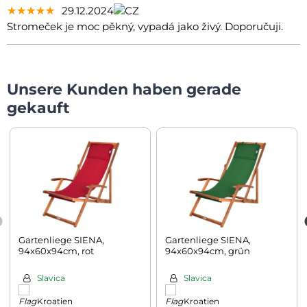
★★★★★
★★★★★
★★★★★
29.12.2024
Stromeček je moc pěkný, vypadá jako živý. Doporučuji.
Unsere Kunden haben gerade
gekauft
Gartenliege SIENA,
Gartenliege SIENA,
94x60x94cm, rot
94x60x94cm, grün
Slavica
Slavica
Kroatien
Kroatien