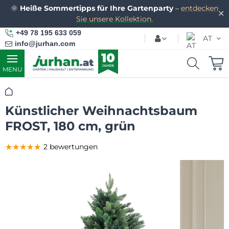
🌞
Heiße Sommertipps für Ihre Gartenparty
–
entdecken
✕
Sie unsere Kollektion.
+49 78 195 633 059
AT
info@jurhan.com
MENU
Startseite
Künstlicher Weihnachtsbaum
FROST, 180 cm, grün
★★★★★
★★★★★
★★★★★
2 bewertungen